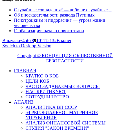
Случайные совпадения? — либо не случайные…
Об иносказательности развода Путиных
Психтроцкизм и пидорасинг — угроза жизни
человечества
Глобализация: начало нового этапа
В начало
«
4
5
6
7
8
9
10
11
12
13
»
В конец
Switch to Desktop Version
Copyright © КОНЦЕПЦИЯ ОБЩЕСТВЕННОЙ
БЕЗОПАСНОСТИ
ГЛАВНАЯ
КРАТКО О КОБ
ЦЕЛИ КОБ
ЧАСТО ЗАДАВАЕМЫЕ ВОПРОСЫ
НАС КРИТИКУЮТ
СОТРУДНИЧЕСТВО
АНАЛИЗ
АНАЛИТИКА ВП СССР
ЭГРЕГОРИАЛЬНО - МАТРИЧНОЕ
УПРАВЛЕНИЕ
АНАЛИЗ ФИНАНСОВОЙ СИСТЕМЫ
СТУДИЯ "ЗАКОН ВРЕМЕНИ"