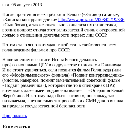
вкл.
05 августа 2013
.
После прочтения всех трёх книг Белого («Заговор сатаны»,
«Записки контрразведчика»
http://www.proza.ru/2008/02/19/336
,
«Сын бога»), а также тщательного анализа их стилистики,
возник вопрос: откуда этот залихватский стиль с откровенной
ложью в отношении деятельности первых лиц СССР.
Потом стало ясно «откуда»: такой стиль свойственен всем
голливудским фильмам про СССР.
Наше мнение: все книги Игоря Белого делались
профессионалами ЦРУ в содружестве с писаками Голливуда.
И не стоит удивляться, если появится фильм Голливуда (или
его «Мосфильмовского» филиала) «Подвиг контрразведчика»
(многие, наверное, помнят замечательный советский фильм
«Подвиг разведчика»), который где-то в спецхранах ЦРУ,
возможно, даже имеет кодовое название — «Операция Белый
Жеребчик». И к этому надо быть готовым, поскольку, так
называемая, «независимость» российских СМИ давно вышла
за пределы государственной безопасности.
Продолжить
Еще статьи...