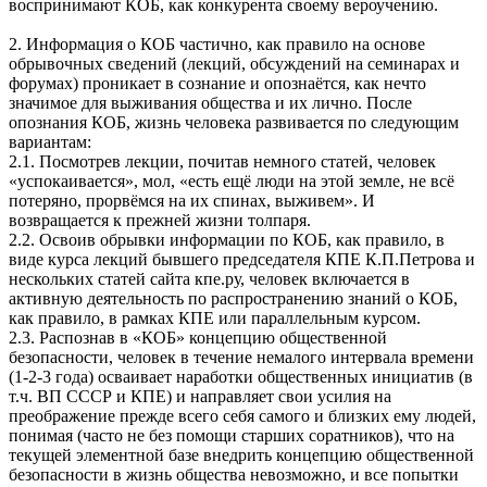
воспринимают КОБ, как конкурента своему вероучению.
2. Информация о КОБ частично, как правило на основе
обрывочных сведений (лекций, обсуждений на семинарах и
форумах) проникает в сознание и опознаётся, как нечто
значимое для выживания общества и их лично. После
опознания КОБ, жизнь человека развивается по следующим
вариантам:
2.1. Посмотрев лекции, почитав немного статей, человек
«успокаивается», мол, «есть ещё люди на этой земле, не всё
потеряно, прорвёмся на их спинах, выживем». И
возвращается к прежней жизни толпаря.
2.2. Освоив обрывки информации по КОБ, как правило, в
виде курса лекций бывшего председателя КПЕ К.П.Петрова и
нескольких статей сайта кпе.ру, человек включается в
активную деятельность по распространению знаний о КОБ,
как правило, в рамках КПЕ или параллельным курсом.
2.3. Распознав в «КОБ» концепцию общественной
безопасности, человек в течение немалого интервала времени
(1-2-3 года) осваивает наработки общественных инициатив (в
т.ч. ВП СССР и КПЕ) и направляет свои усилия на
преображение прежде всего себя самого и близких ему людей,
понимая (часто не без помощи старших соратников), что на
текущей элементной базе внедрить концепцию общественной
безопасности в жизнь общества невозможно, и все попытки