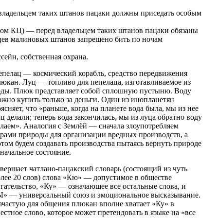
ладельцем таких штанов пацаки должны приседать особым
ом КЦ) — перед владельцем таких штанов пацаки обязаны
льцев малиновых штанов запрещено бить по ночам
ейн, собственная охрана.
епелац — космический корабль, средство передвижения
люкан. Луц — топливо для пепелаца, изготавливаемое из
оды. Плюк представляет собой сплошную пустыню. Воду
жно купить только за деньги. Один из инопланетян
ясняет, что «раньше, когда на планете вода была, мы из нее
ц делали; теперь вода закончилась, мы из луца обратно воду
лаем». Аналогия с Землёй — сначала злоупотребляем
арами природы для организации вредных производств, а
том будем создавать производства пытаясь вернуть природе
начальное состояние.
вершает чатлано-пацакский словарь (состоящий из чуть
олее 20 слов) слова «Кю» — допустимое в обществе
гательство, «Ку» — означающее все остальные слова, и
Ы» — универсальный союз и эмоциональное высказывание.
ачастую для общения плюкан вполне хватает «Ку» в
стное слово, которое может претендовать в языке на «все