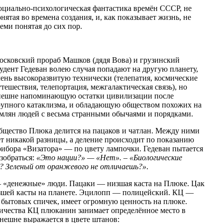
оциально-психологическая фантастика времён СССР, не
нятая во времена создания, и, как показывает жизнь, не
еми понятая до сих пор.
осковский прораб Машков (дядя Вова) и грузинский
удент Гедеван волею случая попадают на другую планету,
ень высокоразвитую технически (телепатия, космические
тешествия, телепортация, межгалактическая связь), но
нешне напоминающую остатки цивилизации после
рупного катаклизма, и обладающую обществом похожих на
емлян людей с весьма странными обычаями и порядками.
бщество Плюка делится на пацаков и чатлан. Между ними
т никакой разницы, а деление происходит по показанию
рибора «Визатора» — по цвету лампочки. Гедеван пытается
зобраться:
«Это нации?» — «Нет». – «Биологические
? Зеленый от оранжевого не отличаешь?»
.
— «денежные» люди. Пацаки — низшая каста на Плюке. Цак
изшей касты на планете. Эцилопп — полицейский. КЦ —
 бытовых спичек, имеет огромную ценность на плюке.
личества КЦ плюканин занимает определённое место в
внешне выражается в цвете штанов: