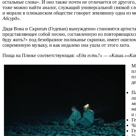
остальные слова». И оно также почти не отличается от другого
тоже можно найти аналог, служащий универсальной связкой с
и морали в плюканском обществе говорит землянину одна из 
Абсурд»
.
Дядя Вова и Скрипач (Гедеван) вынужденно становятся артист
представляющее собой песню, составленную из повторяющихся с
буду жить?» под безобразное пиликанье скрипки, имеет ошело
современную музыку, и как недалеко она ушла от этого хита.
Пища на Плюке соответствующая:
«Еда есть?» — «Каша.»«Ка
М
п
п
д
П
га
ме
на
а 
Г
Ч
Ге