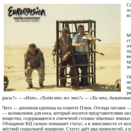
С
по
вс
М
ст
оч
пу
в
к
з
О
не
п
ра
расы?» — «Нет». «Тогда кто же это?» — «Ты что, дальтоник
Чатл — денежная единица на планете Плюк. Отсюда чатлане 
— колокольчик для носа, который носится представителями н
вещество, содержащееся в спичечной головке обычных земных
Обладание КЦ сильно повышает статус, а в зависимости от ко
жёсткой социальной иерархии. Статус даёт ряд привилегий, а 