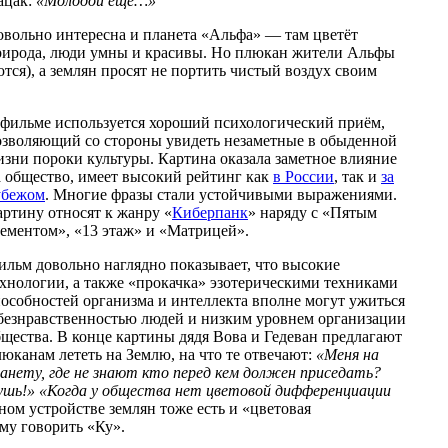
ацак:
«Молодой еще…»
овольно интересна и планета «Альфа» — там цветёт
рирода, люди умны и красивы. Но плюкан жители Альфы
тся), а землян просят не портить чистый воздух своим
 фильме используется хороший психологический приём,
озволяющий со стороны увидеть незаметные в обыденной
зни пороки культуры. Картина оказала заметное влияние
а общество, имеет высокий рейтинг как
в России
, так и
за
убежом
. Многие фразы стали устойчивыми выражениями.
ртину относят к жанру «
Киберпанк
» наряду с «Пятым
лементом», «13 этаж» и «Матрицей».
ильм довольно наглядно показывает, что высокие
ехнологии, а также «прокачка» эзотерическими техниками
особностей организма и интеллекта вполне могут ужиться
 безнравственностью людей и низким уровнем организации
щества. В конце картины дядя Вова и Гедеван предлагают
юканам лететь на Землю, на что те отвечают:
«Меня на
анету, где не знают кто перед кем должен приседать?
ушь!» «Когда у общества нет цветовой дифференциации
ьном устройстве землян тоже есть и «цветовая
му говорить «Ку».