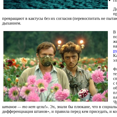
П
Д
п
превращают в кактусы без их согласия (перевоспитать не пытаю
дыханием.
В
п
жи
н
р
Ка
э
Ф
т
сп
с
об
пл
пл
Ч
штанов — то нет цели!»
. Эх, знали бы плюкане, что в социал
дифференциация штанов», и правила перед кем приседать, и ко