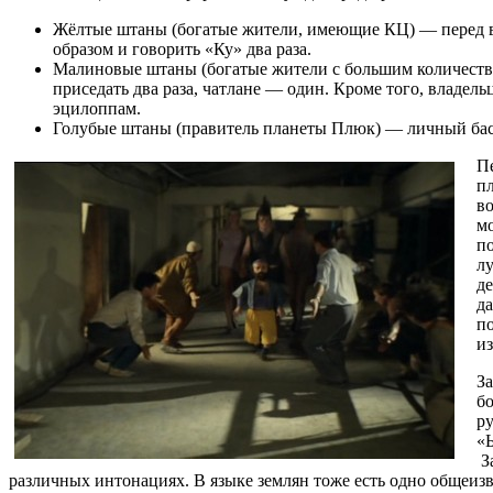
Жёлтые штаны (богатые жители, имеющие КЦ) — перед в
образом и говорить «Ку» два раза.
Малиновые штаны (богатые жители с большим количеств
приседать два раза, чатлане — один. Кроме того, владе
эцилоппам.
Голубые штаны (правитель планеты Плюк) — личный басс
П
п
в
мо
по
лу
де
д
по
из
За
б
ру
«
З
различных интонациях. В языке землян тоже есть одно общеизве