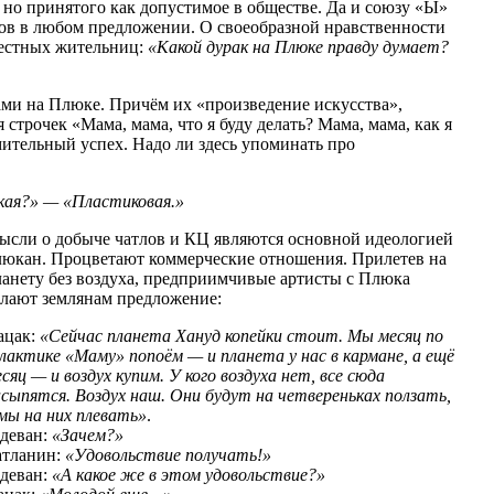
, но принятого как допустимое в обществе. Да и союзу «Ы»
лов в любом предложении. О своеобразной нравственности
местных жительниц:
«Какой дурак на Плюке правду думает?
ами на Плюке. Причём их «произведение искусства»,
трочек «Мама, мама, что я буду делать? Мама, мама, как я
мительный успех. Надо ли здесь упоминать про
кая?» — «Пластиковая.»
ысли о добыче чатлов и КЦ являются основной идеологией
люкан. Процветают коммерческие отношения. Прилетев на
ланету без воздуха, предприимчивые артисты с Плюка
елают землянам предложение:
ацак:
«Сейчас планета Хануд копейки стоит. Мы месяц по
лактике «Маму» попоём — и планета у нас в кармане, а ещё
сяц — и воздух купим. У кого воздуха нет, все сюда
сыпятся. Воздух наш. Они будут на четвереньках ползать,
мы на них плевать»
.
едеван:
«Зачем?»
атланин:
«Удовольствие получать!»
деван:
«А какое же в этом удовольствие?»