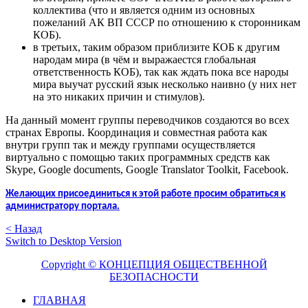
коллектива (что и является одним из основных
пожеланий АК ВП СССР по отношению к сторонникам
КОБ).
в третьих, таким образом приблизите КОБ к другим
народам мира (в чём и выражаестся глобальная
ответственность КОБ), так как ждать пока все народы
мира выучат русский язык несколько наивно (у них нет
на это никаких причин и стимулов).
На данный момент группы переводчиков создаются во всех
странах Европы. Координация и совместная работа как
внутри групп так и между группами осуществляется
виртуально с помощью таких программных средств как
Skype, Google documents, Google Translator Toolkit, Facebook.
Желающих присоединиться к этой работе просим обратиться к
администратору портала.
< Назад
Switch to Desktop Version
Copyright © КОНЦЕПЦИЯ ОБЩЕСТВЕННОЙ
БЕЗОПАСНОСТИ
ГЛАВНАЯ