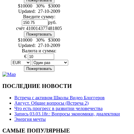
$10000 30% $3000
Updated: 27-10-2009
Введите сумму:
руб.
счёт
410014377481805
$10000 30% $3000
Updated: 27-10-2009
Валюта и сумма:
€
ПОСЛЕДНИЕ
НОВОСТИ
Встреча с активом Школы Видео Блоггеров
Август. Общие вопросы (Встреча 2)
Что есть прогресс в развитии человечества
Запись 03.03.18г.: Вопросы экономики, диалектики
Энергия мечты
САМЫЕ
ПОПУЛЯРНЫЕ