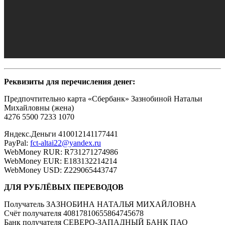
Реквизиты для перечисления денег:
Предпочтительно карта «Сбербанк» Зазнобиной Натальи
Михайловны (жена)
4276 5500 7233 1070
Яндекс.Деньги 410012141177441
PayPal:
fct-altai22@yandex.ru
WebMoney RUR: R731271274986
WebMoney EUR: E183132214214
WebMoney USD: Z229065443747
ДЛЯ РУБЛЁВЫХ ПЕРЕВОДОВ
Получатель ЗАЗНОБИНА НАТАЛЬЯ МИХАЙЛОВНА
Счёт получателя 40817810655864745678
Банк получателя СЕВЕРО-ЗАПАДНЫЙ БАНК ПАО