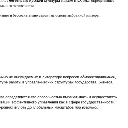
тинное
богословие Русской культуры
в целом в ХХ веке, определившее
ального человечества.
нанно и бессознательно строит на основе выбранной им веры,
ычно не обсуждаемых в литературе вопросов
административной,
ьтуре работы в управленческих структурах государства, бизнеса,
иве определяется его способностью вырабатывать и осуществлять
изации эффективного управления как в сфере государственности,
о- уровнях вплоть до глобальных масштабов
при взаимной