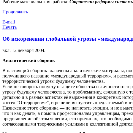
Рабочие материалы к выработке
Стратегии реформы системы
Продолжить
E-mail
Печать
Об иcкоренении глобальной угрозы «международ
вкл.
12 декабря 2004
.
Аналитический сборник
В настоящий сборник включены аналитические материалы, по
получившего название «международный терроризм», и рассмот
террористической угрозы будущему человечества.
Если не говорить попусту о защите общества и личности от те
угрозу будущему человечества, то проблематику, связанную с 
детально и в разных аспектах её выражения в конкретных ист
«эссе» “О терроризме”, и решили выпустить предлагаемый вн
Назначение этого сборника — не нагнетать эмоции, и не выда
что и как делать, а помочь профессионалам-управленцам, преж
представление об этом явлении, его причинах, что необходимо
согласованными творческими усилиями в коллективной деятел