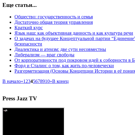
Еще статьи...
Общество: государственность и семья
Достаточно общая теория управления
Краткий курс
Язык наш: как объективная данность и как культура речи
О задачах на будущее Концептуальной партии “Единени
безопасности
Диалектика и атеизм: две сути несовместны
Либерализм — враг свободы
От корпоративности под покровом идей к соборности в 
Форд и Сталин: о том, как жить по-человечески
Разгерметизация (Основы Концепции Истории в её пон
В начало
«
1
2
3
4
5
6
7
8
9
10
»
В конец
Press
Jazz TV