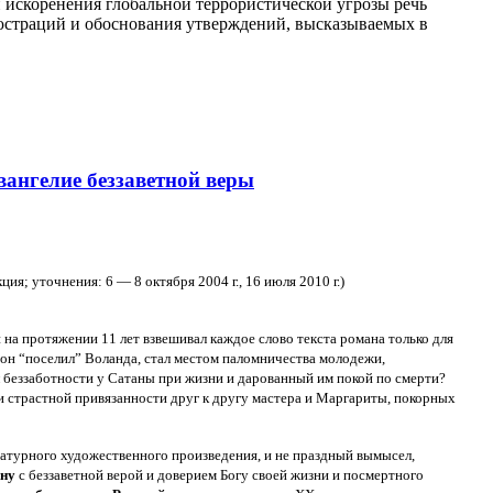
ии искоренения глобальной террористической угрозы речь
люстраций и обоснования утверждений, высказываемых в
ангелие беззаветной веры
ция; уточнения: 6 — 8 октября 2004 г., 16 июля 2010 г.)
 на протяжении 11 лет взвешивал каждое слово текста романа только для
а он “поселил” Воланда, стал местом паломничества молодежи,
 беззаботности у Сатаны при жизни и дарованный им покой по смерти?
 страстной привязан­ности друг к другу мастера и Маргариты, покорных
атурного художественного произведения, и не праздный вымысел,
ину
с беззаветной верой и доверием Богу своей жизни и посмертного