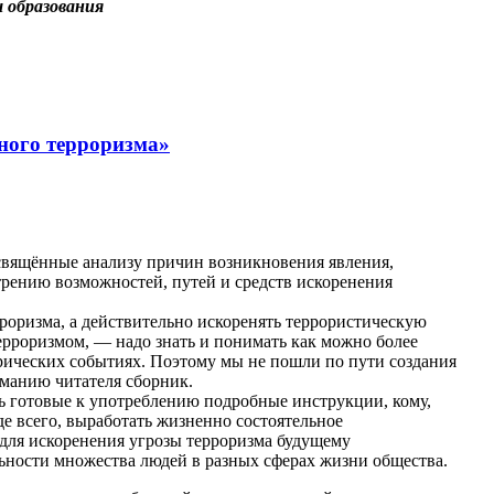
 образования
ного терроризма»
свящённые анализу причин возникновения явления,
рению возможностей, путей и средств искоренения
рроризма, а действительно искоренять террористическую
терроризмом, — надо знать и понимать как можно более
орических событиях. Поэтому мы не пошли по пути создания
иманию читателя сборник.
ть готовые к употреблению подробные инструкции, кому,
де всего, выработать жизненно состоятельное
 для искоренения угрозы терроризма будущему
ьности множества людей в разных сферах жизни общества.