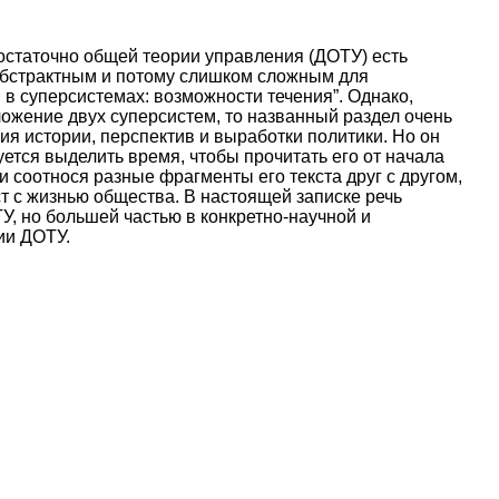
остаточно общей теории управления (ДОТУ) есть
 абстрактным и потому слишком сложным для
в суперсистемах: возможности течения”. Однако,
ожение двух суперсистем, то названный раздел очень
я истории, перспектив и выработки политики. Но он
ется выделить время, чтобы прочитать его от начала
 и соотнося разные фрагменты его текста друг с другом,
ст с жизнью общества. В настоящей записке речь
ТУ, но большей частью в конкретно-научной и
гии ДОТУ.