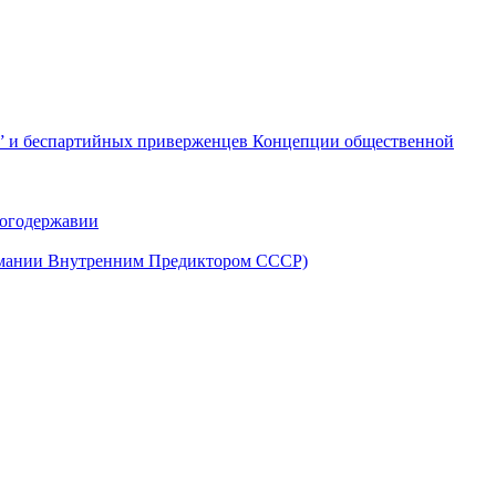
е” и беспартийных приверженцев Концепции общественной
Богодержавии
имании Внутренним Предиктором СССР)