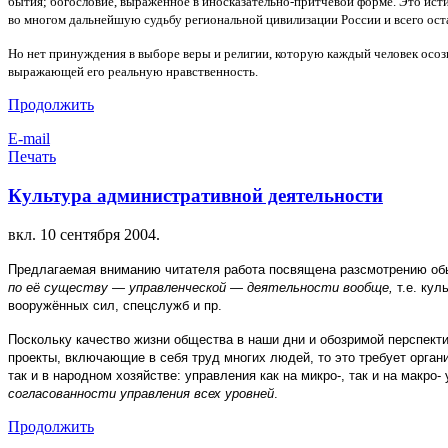
бытия; богословие, выраженное в иносказательно-притчевой форме. Это ис
во многом дальнейшую судьбу региональной цивилизации России и всего ост
Но нет принуждения в выборе веры и религии, которую каждый человек осоз
выражающей его реальную нравственность.
Продолжить
E-mail
Печать
Культура административной деятельности
вкл.
10 сентября 2004
.
Предлагаемая вниманию читателя работа посвящена разсмотрению об
по её существу — управленческой — деятельности вообще,
т.е. кул
вооружённых сил, спецслужб и пр.
Поскольку качество жизни общества в наши дни и обозримой перспект
проекты, включающие в себя труд многих людей, то это требует орган
так и в народном хозяйстве: управления как на микро-, так и на макр
согласованности управления всех уровней
.
Продолжить