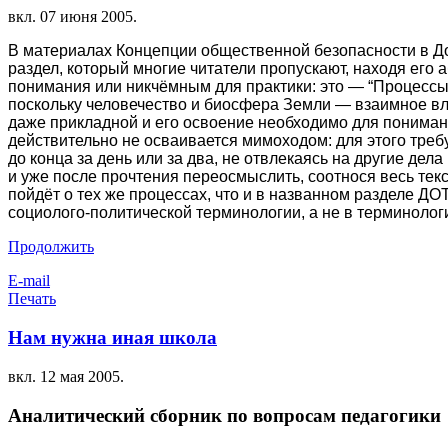
вкл.
07 июня 2005
.
В материалах Концепции общественной безопасности в Д
раздел, который многие читатели пропускают, находя его
понимания или никчёмным для практики: это — “Процессы 
поскольку человечество и биосфера Земли — взаимное вл
даже прикладной и его освоение необходимо для понимани
действительно не осваивается мимоходом: для этого требу
до конца за день или за два, не отвлекаясь на другие дела
и уже после прочтения переосмыслить, соотнося весь тек
пойдёт о тех же процессах, что и в названном разделе ДО
социолого-поли­ти­ческой терминологии, а не в терминоло
Продолжить
E-mail
Печать
Нам нужна иная школа
вкл.
12 мая 2005
.
Аналитический сборник по вопросам педагогики