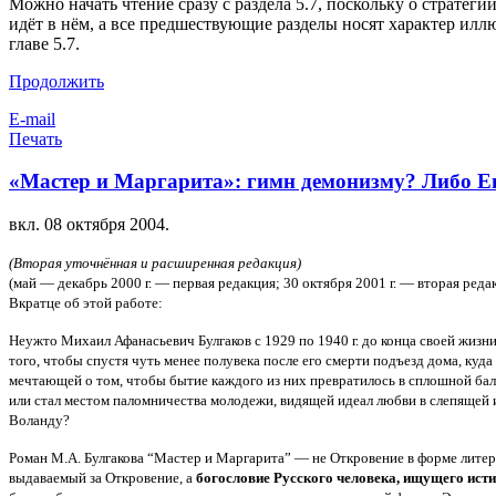
Можно начать чтение сразу с раздела 5.7, поскольку о стратег
идёт в нём, а все предшествующие разделы носят характер ил
главе 5.7.
Продолжить
E-mail
Печать
«Мастер и Маргарита»: гимн демонизму? Либо Ев
вкл.
08 октября 2004
.
(Вторая уточнённая и расширенная редакция)
(май — декабрь 2000 г. — первая редакция; 30 октября 2001 г. — вторая редак
Вкратце об этой работе:
Неужто Михаил Афанасьевич Булгаков с 1929 по 1940 г. до конца своей жизни
того, чтобы спустя чуть менее полувека после его смерти подъезд дома, куд
мечтающей о том, чтобы бытие каждого из них превратилось в сплошной бал
или стал местом паломничества молодежи, видящей идеал любви в слепящей и
Воланду?
Роман М.А. Булгакова “Мастер и Маргарита” — не Откровение в форме литер
выдаваемый за Откровение, а
богословие Русского человека, ищущего ист