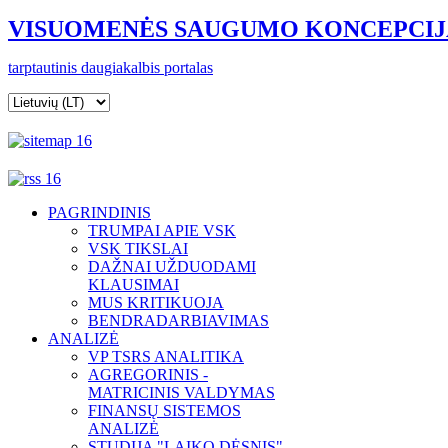
VISUOMENĖS SAUGUMO KONCEPCIJ
t
arptautinis
daugiakalbis portalas
PAGRINDINIS
TRUMPAI APIE VSK
VSK TIKSLAI
DAŽNAI UŽDUODAMI
KLAUSIMAI
MUS KRITIKUOJA
BENDRADARBIAVIMAS
ANALIZĖ
VP TSRS ANALITIKA
AGREGORINIS -
MATRICINIS VALDYMAS
FINANSŲ SISTEMOS
ANALIZĖ
STUDIJA "LAIKO DĖSNIS"