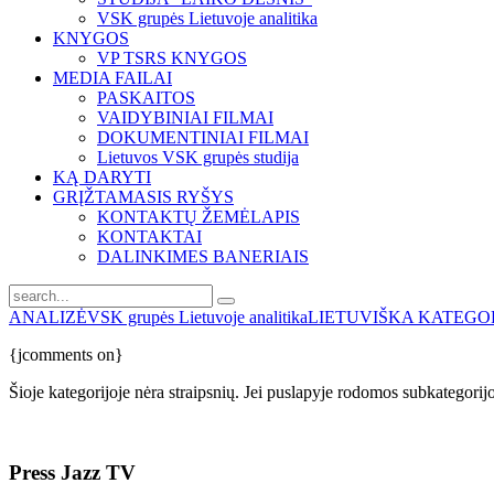
VSK grupės Lietuvoje analitika
KNYGOS
VP TSRS KNYGOS
MEDIA FAILAI
PASKAITOS
VAIDYBINIAI FILMAI
DOKUMENTINIAI FILMAI
Lietuvos VSK grupės studija
KĄ DARYTI
GRĮŽTAMASIS RYŠYS
KONTAKTŲ ŽEMĖLAPIS
KONTAKTAI
DALINKIMES BANERIAIS
ANALIZĖ
VSK grupės Lietuvoje analitika
LIETUVIŠKA KATEGO
{jcomments on}
Šioje kategorijoje nėra straipsnių. Jei puslapyje rodomos subkategorijos
Press
Jazz TV