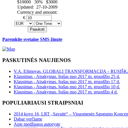
$10000 30% $3000
Updated: 27-10-2009
Currency and amount:
€
Paremkite svetainę SMS žinute
PASKUTINĖS
NAUJIENOS
V.A. Efimovas. GLOBALI TRANSFORMACIJA – RUSIŠ
Klausimas - Atsakymas. Įrašas nuo 2017 m. gruodžio 25 d.
Klausimas - Atsakymas. Įrašas nuo 2017 m. gruodžio 17 d.
Klausimas - Atsakymas. Įrašas nuo 2017 m. gruodžio 10 d.
Klausimas - Atsakymas. Įrašas nuo 2017 m. gruodžio 4 d.
POPULIARIAUSI
STRAIPSNIAI
2014 kovo 16, LRT „Savaitė“ – Visuomenės Saugumo Koncepci
Dabar verčiame
Apie medžiagos autorystę