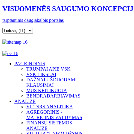
VISUOMENĖS SAUGUMO KONCEPCIJ
t
arptautinis
daugiakalbis portalas
PAGRINDINIS
TRUMPAI APIE VSK
VSK TIKSLAI
DAŽNAI UŽDUODAMI
KLAUSIMAI
MUS KRITIKUOJA
BENDRADARBIAVIMAS
ANALIZĖ
VP TSRS ANALITIKA
AGREGORINIS -
MATRICINIS VALDYMAS
FINANSŲ SISTEMOS
ANALIZĖ
STUDIJA "LAIKO DĖSNIS"