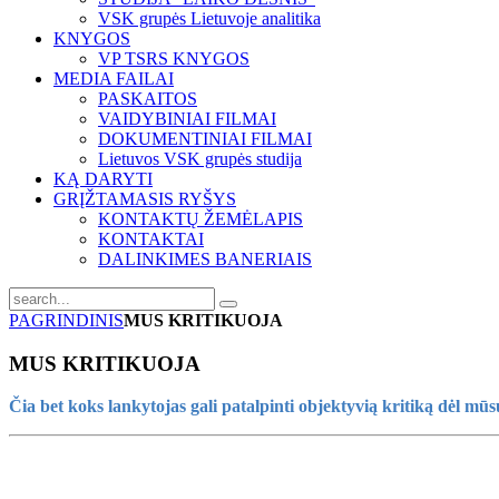
VSK grupės Lietuvoje analitika
KNYGOS
VP TSRS KNYGOS
MEDIA FAILAI
PASKAITOS
VAIDYBINIAI FILMAI
DOKUMENTINIAI FILMAI
Lietuvos VSK grupės studija
KĄ DARYTI
GRĮŽTAMASIS RYŠYS
KONTAKTŲ ŽEMĖLAPIS
KONTAKTAI
DALINKIMES BANERIAIS
PAGRINDINIS
MUS KRITIKUOJA
MUS KRITIKUOJA
Čia bet koks lankytojas gali patalpinti objektyvią kritiką dėl m