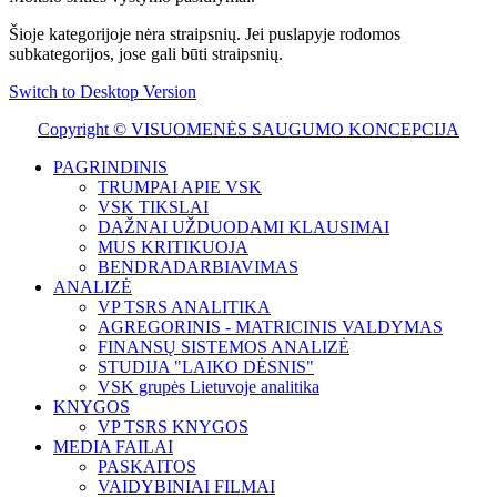
Šioje kategorijoje nėra straipsnių. Jei puslapyje rodomos
subkategorijos, jose gali būti straipsnių.
Switch to Desktop Version
Copyright © VISUOMENĖS SAUGUMO KONCEPCIJA
PAGRINDINIS
TRUMPAI APIE VSK
VSK TIKSLAI
DAŽNAI UŽDUODAMI KLAUSIMAI
MUS KRITIKUOJA
BENDRADARBIAVIMAS
ANALIZĖ
VP TSRS ANALITIKA
AGREGORINIS - MATRICINIS VALDYMAS
FINANSŲ SISTEMOS ANALIZĖ
STUDIJA "LAIKO DĖSNIS"
VSK grupės Lietuvoje analitika
KNYGOS
VP TSRS KNYGOS
MEDIA FAILAI
PASKAITOS
VAIDYBINIAI FILMAI