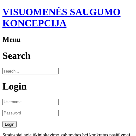
VISUOMENĖS SAUGUMO
KONCEPCIJA
Menu
Search
Login
Straipsniai apie ūkininkavimo galymybes bei konkretus pasiūlymai.