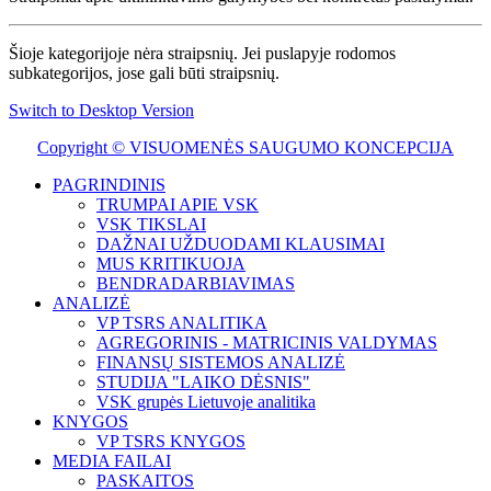
Šioje kategorijoje nėra straipsnių. Jei puslapyje rodomos
subkategorijos, jose gali būti straipsnių.
Switch to Desktop Version
Copyright © VISUOMENĖS SAUGUMO KONCEPCIJA
PAGRINDINIS
TRUMPAI APIE VSK
VSK TIKSLAI
DAŽNAI UŽDUODAMI KLAUSIMAI
MUS KRITIKUOJA
BENDRADARBIAVIMAS
ANALIZĖ
VP TSRS ANALITIKA
AGREGORINIS - MATRICINIS VALDYMAS
FINANSŲ SISTEMOS ANALIZĖ
STUDIJA "LAIKO DĖSNIS"
VSK grupės Lietuvoje analitika
KNYGOS
VP TSRS KNYGOS
MEDIA FAILAI
PASKAITOS