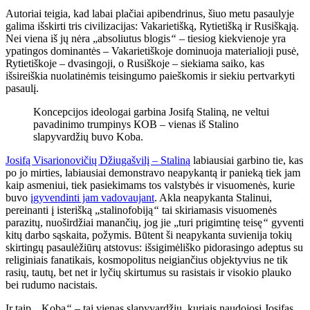
Autoriai teigia, kad labai plačiai apibendrinus, šiuo metu pasaulyje
galima išskirti tris civilizacijas: Vakarietišką, Rytietišką ir Rusiškąją.
Nei viena iš jų nėra „absoliutus blogis
“
– tiesiog kiekvienoje yra
ypatingos dominantės – Vakarietiškoje dominuoja materialioji pusė,
Rytietiškoje – dvasingoji, o Rusiškoje – siekiama saiko, kas
išsireiškia nuolatinėmis teisingumo paieškomis ir siekiu pertvarkyti
pasaulį.
Koncepcijos ideologai garbina Josifą Staliną, ne veltui
pavadinimo trumpinys КOB – vienas iš Stalino
slapyvardžių buvo Koba.
Josifą Visarionovičių Džiugašvilį – Staliną
labiausiai garbino tie, kas
po jo mirties, labiausiai demonstravo neapykantą ir panieką tiek jam
kaip asmeniui, tiek pasiekimams tos valstybės ir visuomenės, kurie
buvo
įgyvendinti jam vadovaujant
. Akla neapykanta Stalinui,
pereinanti į isterišką „stalinofobiją
“
tai skiriamasis visuomenės
parazitų, nuoširdžiai manančių, jog jie „turi prigimtinę teisę
“
gyventi
kitų darbo sąskaita, požymis. Būtent ši neapykanta suvienija tokių
skirtingų pasaulėžiūrų atstovus: išsigimėliško pidorasingo adeptus su
religiniais fanatikais, kosmopolitus neigiančius objektyvius ne tik
rasių, tautų, bet net ir lyčių skirtumus su rasistais ir visokio plauko
bei rudumo nacistais.
Ir taip, „Koba
“
– tai vienas slapyvardžių, kuriais naudojosi Josifas