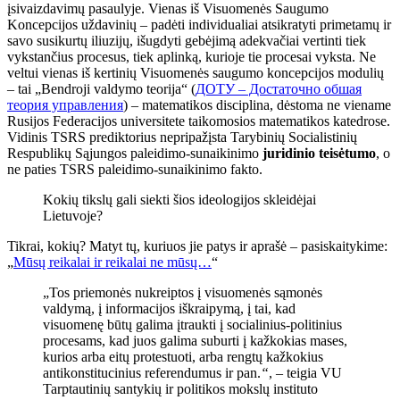
įsivaizdavimų pasaulyje. Vienas iš Visuomenės Saugumo
Koncepcijos uždavinių – padėti individualiai atsikratyti primetamų ir
savo susikurtų iliuzijų, išugdyti gebėjimą adekvačiai vertinti tiek
vykstančius procesus, tiek aplinką, kurioje tie procesai vyksta. Ne
veltui vienas iš kertinių Visuomenės saugumo koncepcijos modulių
– tai „Bendroji valdymo teorija“ (
ДОТУ – Достаточно обшая
теория управления
) – matematikos disciplina, dėstoma ne viename
Rusijos Federacijos universitete taikomosios matematikos katedrose.
Vidinis TSRS prediktorius nepripažįsta Tarybinių Socialistinių
Respublikų Sąjungos paleidimo-sunaikinimo
juridinio teisėtumo
, o
ne paties TSRS paleidimo-sunaikinimo fakto.
Kokių tikslų gali siekti šios ideologijos skleidėjai
Lietuvoje?
Tikrai, kokių? Matyt tų, kuriuos jie patys ir aprašė – pasiskaitykime:
„
Mūsų reikalai ir reikalai ne mūsų…
“
„Tos priemonės nukreiptos į visuomenės sąmonės
valdymą, į informacijos iškraipymą, į tai, kad
visuomenę būtų galima įtraukti į socialinius-politinius
procesams, kad juos galima suburti į kažkokias mases,
kurios arba eitų protestuoti, arba rengtų kažkokius
antikonstitucinius referendumus ir pan.
“
, – teigia VU
Tarptautinių santykių ir politikos mokslų instituto