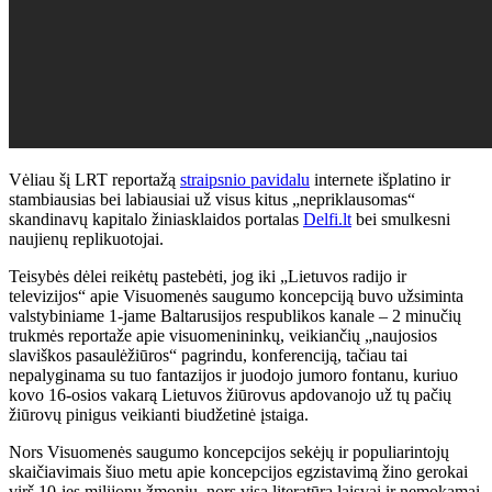
Vėliau šį LRT reportažą
straipsnio pavidalu
internete išplatino ir
stambiausias bei labiausiai už visus kitus „nepriklausomas“
skandinavų kapitalo žiniasklaidos portalas
Delfi.lt
bei smulkesni
naujienų replikuotojai.
Teisybės dėlei reikėtų pastebėti, jog iki „Lietuvos radijo ir
televizijos“ apie Visuomenės saugumo koncepciją buvo užsiminta
valstybiniame 1-jame Baltarusijos respublikos kanale – 2 minučių
trukmės reportaže apie visuomenininkų, veikiančių „naujosios
slaviškos pasaulėžiūros“ pagrindu, konferenciją, tačiau tai
nepalyginama su tuo fantazijos ir juodojo jumoro fontanu, kuriuo
kovo 16-osios vakarą Lietuvos žiūrovus apdovanojo už tų pačių
žiūrovų pinigus veikianti biudžetinė įstaiga.
Nors Visuomenės saugumo koncepcijos sekėjų ir populiarintojų
skaičiavimais šiuo metu apie koncepcijos egzistavimą žino gerokai
virš 10-ies milijonų žmonių, nors visa literatūra laisvai ir nemokamai