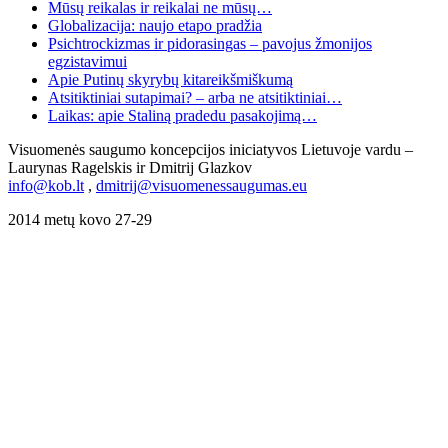
Mūsų reikalas ir reikalai ne mūsų…
Globalizacija: naujo etapo pradžia
Psichtrockizmas ir pidorasingas – pavojus žmonijos
egzistavimui
Apie Putinų skyrybų kitareikšmiškumą
Atsitiktiniai sutapimai? – arba ne atsitiktiniai…
Laikas: apie Staliną pradedu pasakojimą…
Visuomenės saugumo koncepcijos iniciatyvos Lietuvoje vardu –
Laurynas Ragelskis ir Dmitrij Glazkov
info@kob.lt
,
dmitrij@visuomenessaugumas.eu
2014 metų kovo 27-29