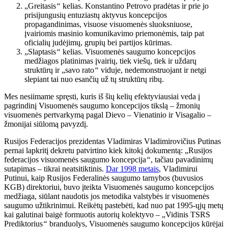
„Greitasis
“
kelias. Konstantino Petrovo pradėtas ir prie jo
prisijungusių entuziastų aktyvus koncepcijos
propagandinimas, visuose visuomenės sluoksniuose,
įvairiomis masinio komunikavimo priemonėmis, taip pat
oficialių judėjimų, grupių bei partijos kūrimas.
„Slaptasis
“
kelias. Visuomenės saugumo koncepcijos
medžiagos platinimas įvairių, tiek viešų, tiek ir uždarų
struktūrų ir „savo rato
“
viduje, nedemonstruojant ir netgi
slepiant tai nuo esančių už tų struktūrų ribų.
Mes nesiimame spręsti, kuris iš šių kelių efektyviausiai veda į
pagrindinį Visuomenės saugumo koncepcijos tikslą – žmonių
visuomenės pertvarkymą pagal Dievo – Vienatinio ir Visagalio –
žmonijai siūlomą pavyzdį.
Rusijos Federacijos prezidentas Vladimiras Vladimirovičius Putinas
pernai lapkritį dekretu patvirtino kiek kitokį dokumentą: „Rusijos
federacijos visuomenės saugumo koncepcija
“
, tačiau pavadinimų
sutapimas – tikrai neatsitiktinis.
Dar 1998 metais
, Vladimirui
Putinui, kaip Rusijos Federalinės saugumo tarnybos (buvusios
KGB) direktoriui, buvo įteikta Visuomenės saugumo koncepcijos
medžiaga, siūlant naudotis jos metodika valstybės ir visuomenės
saugumo užtikrinimui. Reikėtų pastebėti, kad nuo pat 1995-ųjų metų
kai galutinai baigė formuotis autorių kolektyvo – „Vidinis TSRS
Prediktorius
“
branduolys, Visuomenės saugumo koncepcijos kūrėjai