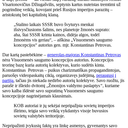
Visarionovičius Džiugašvilis, septynis kartus nuteistas tremtimi už
pogrindinę veiklą, kovojant prieš Rusijos imperijos parazitų –
aristokratų bei kapitalistų klaną.
„Stalino laikais SSSR buvo švyturys menkai
išsivysčiusioms šalims, nes planetoje žmonės suprato:
aha, štai SSSR krinta kainos, didėja algos, todėl
žmonėms vis geriau“, – aiškina „Visuomenės saugumo
koncepcijos“ autorius gen. mjr. Konstantinas Petrovas.
Dar kartą pastebėkime –
generolas-majoras Konstantinas Petrovas
nėra Visuomenės saugumo koncepcijos autorius. Koncepcijos
teorinę bazę kuria autorių kolektyvas, kurio sudėtis kinta.
Konstantinas Petrovas – puikus charizmatiškas propagandintojas,
paruošęs videopaskaitų ciklą, organizavęs judėjimą,
peraugusį į
partiją
, tačiau jis niekada nedirbo autorių kolektyve. Savo ruožtu, jis
parašė ir išleido dvitomį „Žmonijos valdymo paslaptys
“
, kuriame
savo kalba išdėstė savo supratimą Visuomenės saugumo
koncepcijoje nagrinėjamais klausimais.
KOB autoriai ir jų sekėjai nepripažįsta sovietų imperijos
iširimo, teigia savo veiklą vykdantys visoje buvusios
sovietų valstybės teritorijoje.
Nepripažinti įvykusių faktų yra linkę asmenys, gyvenantys savo