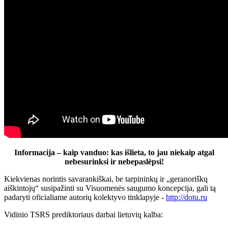
Informacija – kaip vanduo: kas išlieta, to jau niekaip atgal
nebesurinksi ir nebepaslėpsi!
Kiekvienas norintis savarankiškai, be tarpininkų ir „geranoriškų
aiškintojų“ susipažinti su Visuomenės saugumo koncepcija, gali tą
padaryti oficialiame autorių kolektyvo tinklapyje -
http://dotu.ru
Vidinio TSRS prediktoriaus darbai lietuvių kalba: