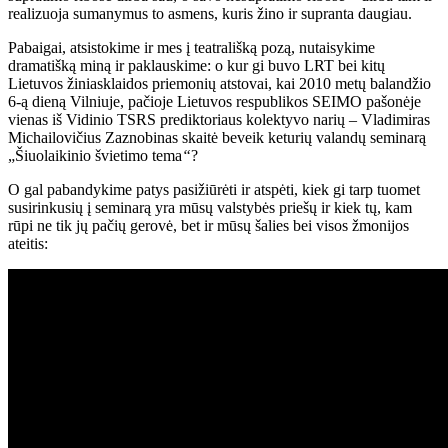
realizuoja sumanymus to asmens, kuris žino ir supranta daugiau.
Pabaigai, atsistokime ir mes į teatrališką pozą, nutaisykime
dramatišką miną ir paklauskime: o kur gi buvo LRT bei kitų
Lietuvos žiniasklaidos priemonių atstovai, kai 2010 metų balandžio
6-ą dieną Vilniuje, pačioje Lietuvos respublikos SEIMO pašonėje
vienas iš Vidinio TSRS prediktoriaus kolektyvo narių – Vladimiras
Michailovičius Zaznobinas skaitė beveik keturių valandų seminarą
„Šiuolaikinio švietimo tema
“
?
O gal pabandykime patys pasižiūrėti ir atspėti, kiek gi tarp tuomet
susirinkusių į seminarą yra mūsų valstybės priešų ir kiek tų, kam
rūpi ne tik jų pačių gerovė, bet ir mūsų šalies bei visos žmonijos
ateitis: