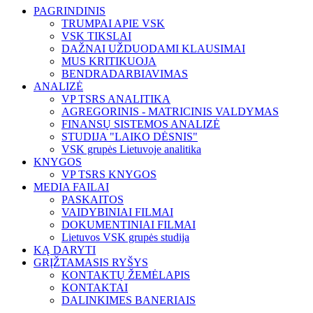
PAGRINDINIS
TRUMPAI APIE VSK
VSK TIKSLAI
DAŽNAI UŽDUODAMI KLAUSIMAI
MUS KRITIKUOJA
BENDRADARBIAVIMAS
ANALIZĖ
VP TSRS ANALITIKA
AGREGORINIS - MATRICINIS VALDYMAS
FINANSŲ SISTEMOS ANALIZĖ
STUDIJA "LAIKO DĖSNIS"
VSK grupės Lietuvoje analitika
KNYGOS
VP TSRS KNYGOS
MEDIA FAILAI
PASKAITOS
VAIDYBINIAI FILMAI
DOKUMENTINIAI FILMAI
Lietuvos VSK grupės studija
KĄ DARYTI
GRĮŽTAMASIS RYŠYS
KONTAKTŲ ŽEMĖLAPIS
KONTAKTAI
DALINKIMES BANERIAIS