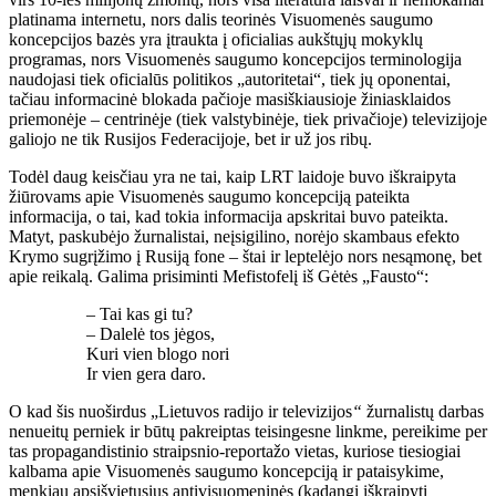
platinama internetu, nors dalis teorinės Visuomenės saugumo
koncepcijos bazės yra įtraukta į oficialias aukštųjų mokyklų
programas, nors Visuomenės saugumo koncepcijos terminologija
naudojasi tiek oficialūs politikos „autoritetai“, tiek jų oponentai,
tačiau informacinė blokada pačioje masiškiausioje žiniasklaidos
priemonėje – centrinėje (tiek valstybinėje, tiek privačioje) televizijoje
galiojo ne tik Rusijos Federacijoje, bet ir už jos ribų.
Todėl daug keisčiau yra ne tai, kaip LRT laidoje buvo iškraipyta
žiūrovams apie Visuomenės saugumo koncepciją pateikta
informacija, o tai, kad tokia informacija apskritai buvo pateikta.
Matyt, paskubėjo žurnalistai, neįsigilino, norėjo skambaus efekto
Krymo sugrįžimo į Rusiją fone – štai ir leptelėjo nors nesąmonę, bet
apie reikalą. Galima prisiminti Mefistofelį iš Gėtės „Fausto“:
– Tai kas gi tu?
– Dalelė tos jėgos,
Kuri vien blogo nori
Ir vien gera daro.
O kad šis nuoširdus „Lietuvos radijo ir televizijos
“
žurnalistų darbas
nenueitų perniek ir būtų pakreiptas teisingesne linkme, pereikime per
tas propagandistinio straipsnio-reportažo vietas, kuriose tiesiogiai
kalbama apie Visuomenės saugumo koncepciją ir pataisykime,
menkiau apsišvietusius antivisuomeninės (kadangi iškraipyti