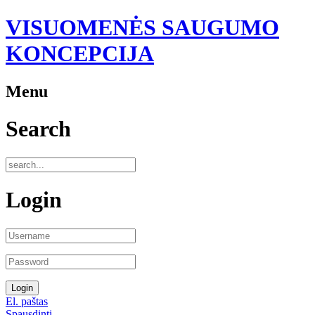
VISUOMENĖS SAUGUMO
KONCEPCIJA
Menu
Search
Login
El. paštas
Spausdinti