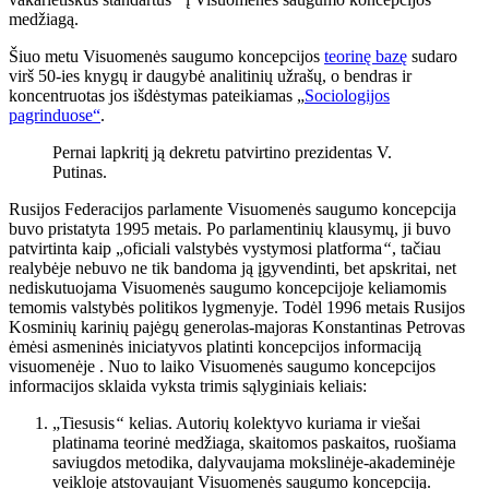
medžiagą.
Šiuo metu Visuomenės saugumo koncepcijos
teorinę bazę
sudaro
virš 50-ies knygų ir daugybė analitinių užrašų, o bendras ir
koncentruotas jos išdėstymas pateikiamas „
Sociologijos
pagrinduose“
.
Pernai lapkritį ją dekretu patvirtino prezidentas V.
Putinas.
Rusijos Federacijos parlamente Visuomenės saugumo koncepcija
buvo pristatyta 1995 metais. Po parlamentinių klausymų, ji buvo
patvirtinta kaip „oficiali valstybės vystymosi platforma
“
, tačiau
realybėje nebuvo ne tik bandoma ją įgyvendinti, bet apskritai, net
nediskutuojama Visuomenės saugumo koncepcijoje keliamomis
temomis valstybės politikos lygmenyje. Todėl 1996 metais Rusijos
Kosminių karinių pajėgų generolas-majoras Konstantinas Petrovas
ėmėsi asmeninės iniciatyvos platinti koncepcijos informaciją
visuomenėje . Nuo to laiko Visuomenės saugumo koncepcijos
informacijos sklaida vyksta trimis sąlyginiais keliais:
„Tiesusis
“
kelias. Autorių kolektyvo kuriama ir viešai
platinama teorinė medžiaga, skaitomos paskaitos, ruošiama
saviugdos metodika, dalyvaujama mokslinėje-akademinėje
veikloje atstovaujant Visuomenės saugumo koncepciją.