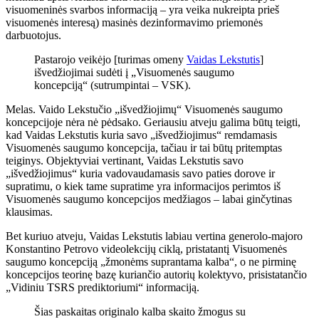
visuomeninės svarbos informaciją – yra veika nukreipta prieš
visuomenės interesą) masinės dezinformavimo priemonės
darbuotojus.
Pastarojo veikėjo [turimas omeny
Vaidas Lekstutis
]
išvedžiojimai sudėti į „Visuomenės saugumo
koncepciją“ (sutrumpintai – VSK).
Melas. Vaido Lekstučio „išvedžiojimų“ Visuomenės saugumo
koncepcijoje nėra nė pėdsako. Geriausiu atveju galima būtų teigti,
kad Vaidas Lekstutis kuria savo „išvedžiojimus“ remdamasis
Visuomenės saugumo koncepcija, tačiau ir tai būtų pritemptas
teiginys. Objektyviai vertinant, Vaidas Lekstutis savo
„išvedžiojimus“ kuria vadovaudamasis savo paties dorove ir
supratimu, o kiek tame supratime yra informacijos perimtos iš
Visuomenės saugumo koncepcijos medžiagos – labai ginčytinas
klausimas.
Bet kuriuo atveju, Vaidas Lekstutis labiau vertina generolo-majoro
Konstantino Petrovo videolekcijų ciklą, pristatantį Visuomenės
saugumo koncepciją „žmonėms suprantama kalba“, o ne pirminę
koncepcijos teorinę bazę kuriančio autorių kolektyvo, prisistatančio
„Vidiniu TSRS prediktoriumi“ informaciją.
Šias paskaitas originalo kalba skaito žmogus su