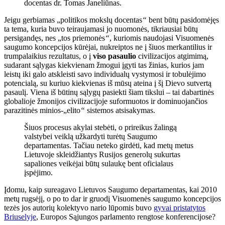
docentas dr. Tomas Janeliūnas.
Jeigu gerbiamas „politikos mokslų docentas
“
bent būtų pasidomėjęs
ta tema, kuria buvo teiraujamasi jo nuomonės, tikriausiai būtų
persigandęs, nes „tos priemonės
“
, kuriomis naudojasi Visuomenės
saugumo koncepcijos kūrėjai, nukreiptos ne į šiuos merkantilius ir
trumpalaikius rezultatus, o į
viso pasaulio
civilizacijos atgimimą,
sudarant sąlygas kiekvienam žmogui įgyti tas žinias, kurios jam
leistų iki galo atskleisti savo individualų vystymosi ir tobulėjimo
potencialą, su kuriuo kiekvienas iš mūsų ateina į šį Dievo sutvertą
pasaulį. Viena iš būtinų sąlygų pasiekti šiam tikslui – tai dabartinės
globalioje žmonijos civilizacijoje suformuotos ir dominuojančios
parazitinės minios-„elito
“
sistemos atsisakymas.
Šiuos procesus akylai stebėti, o prireikus žalingą
valstybei veiklą užkardyti turėtų Saugumo
departamentas. Tačiau neteko girdėti, kad metų metus
Lietuvoje skleidžiantys Rusijos generolų sukurtas
sapaliones veikėjai būtų sulaukę bent oficialaus
įspėjimo.
Įdomu, kaip sureagavo Lietuvos Saugumo departamentas, kai 2010
metų rugsėjį, o po to dar ir gruodį Visuomenės saugumo koncepcijos
tezės jos autorių kolektyvo nario lūpomis buvo
gyvai pristatytos
Briuselyje
, Europos Sąjungos parlamento rengtose konferencijose?