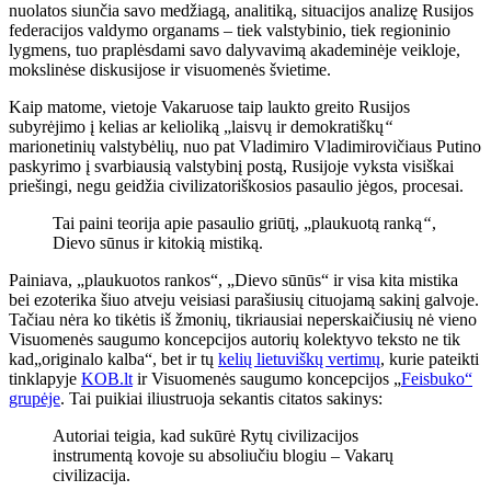
nuolatos siunčia savo medžiagą, analitiką, situacijos analizę Rusijos
federacijos valdymo organams – tiek valstybinio, tiek regioninio
lygmens, tuo praplėsdami savo dalyvavimą akademinėje veikloje,
mokslinėse diskusijose ir visuomenės švietime.
Kaip matome, vietoje Vakaruose taip laukto greito Rusijos
subyrėjimo į kelias ar kelioliką „laisvų ir demokratiškų
“
marionetinių valstybėlių, nuo pat Vladimiro Vladimirovičiaus Putino
paskyrimo į svarbiausią valstybinį postą, Rusijoje vyksta visiškai
priešingi, negu geidžia civilizatoriškosios pasaulio jėgos, procesai.
Tai paini teorija apie pasaulio griūtį, „plaukuotą ranką
“
,
Dievo sūnus ir kitokią mistiką.
Painiava, „plaukuotos rankos“, „Dievo sūnūs“ ir visa kita mistika
bei ezoterika šiuo atveju veisiasi parašiusių cituojamą sakinį galvoje.
Tačiau nėra ko tikėtis iš žmonių, tikriausiai neperskaičiusių nė vieno
Visuomenės saugumo koncepcijos autorių kolektyvo teksto ne tik
kad„originalo kalba“, bet ir tų
kelių lietuviškų vertimų
, kurie pateikti
tinklapyje
KOB.lt
ir Visuomenės saugumo koncepcijos „
Feisbuko“
grupėje
. Tai puikiai iliustruoja sekantis citatos sakinys:
Autoriai teigia, kad sukūrė Rytų civilizacijos
instrumentą kovoje su absoliučiu blogiu – Vakarų
civilizacija.