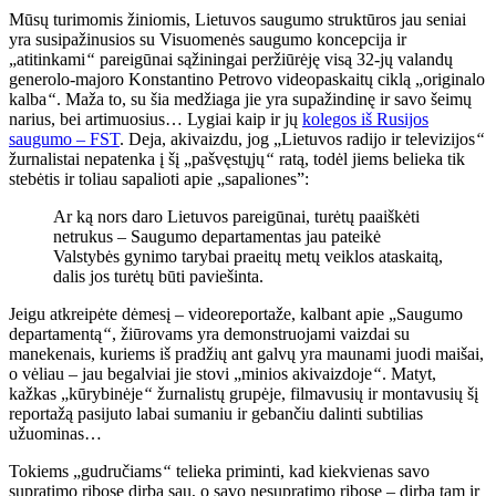
Mūsų turimomis žiniomis, Lietuvos saugumo struktūros jau seniai
yra susipažinusios su Visuomenės saugumo koncepcija ir
„atitinkami
“
pareigūnai sąžiningai peržiūrėję visą 32-jų valandų
generolo-majoro Konstantino Petrovo videopaskaitų ciklą „originalo
kalba
“
. Maža to, su šia medžiaga jie yra supažindinę ir savo šeimų
narius, bei artimuosius… Lygiai kaip ir jų
kolegos iš Rusijos
saugumo – FST
. Deja, akivaizdu, jog „Lietuvos radijo ir televizijos
“
žurnalistai nepatenka į šį „pašvęstųjų
“
ratą, todėl jiems belieka tik
stebėtis ir toliau sapalioti apie „sapaliones”:
Ar ką nors daro Lietuvos pareigūnai, turėtų paaiškėti
netrukus – Saugumo departamentas jau pateikė
Valstybės gynimo tarybai praeitų metų veiklos ataskaitą,
dalis jos turėtų būti paviešinta.
Jeigu atkreipėte dėmesį – videoreportaže, kalbant apie „Saugumo
departamentą
“
, žiūrovams yra demonstruojami vaizdai su
manekenais, kuriems iš pradžių ant galvų yra maunami juodi maišai,
o vėliau – jau begalviai jie stovi „minios akivaizdoje
“
. Matyt,
kažkas „kūrybinėje
“
žurnalistų grupėje, filmavusių ir montavusių šį
reportažą pasijuto labai sumaniu ir gebančiu dalinti subtilias
užuominas…
Tokiems „gudručiams
“
telieka priminti, kad kiekvienas savo
supratimo ribose dirba sau, o savo nesupratimo ribose – dirba tam ir