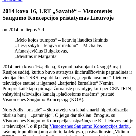
2014 kovo 16, LRT „Savaitė“ – Visuomenės
Saugumo Koncepcijos pristatymas Lietuvoje
on
2014 m. liepos 5 d.
.
„Melo kojos trumpos“ – lietuvių liaudies išmintis
„Tiesą sakyti – lengva ir malonu“ – Michailas
Afanasjevičius Bulgakovas,
„Meistras ir Margarita“
2014 metų kovo 16-ą dieną, Krymui balsuojant už sugrįžimą į
Rusijos sudėtį, kuriuo buvo atstatytas ikichruščiovinis pagrindinės ir
vienijančios TSRS respublikos veidas, „nepriklausomos“ Lietuvos
televizijos etatinė ir ilgametė „karjerinė žurnalistė“ Nemira
Pumprickaitė tapo pirmąja žurnaliste pasaulyje, kuri per CENTRINĮ
valstybinį televizijos kanalą „plačiosioms masėms“ pristatė
Visuomenės Saugumo Koncepciją (KOB).
Nors žodis „pristatė“ – šiuo atveju yra labai smarki hiperbolizacija,
tiksliau būtų – „paminėjo“. O jeigu dar tiksliau: žmogus, su
Visuomenės Saugumo Koncepcija susipažinęs ne iš „Lietuvos radijo
ir televizijos“, o iš pačių
Visuomenės Saugumo Koncepcijos darbų
,
rašomų ir publikuojamų autorių kolektyvo, pasivadinusio „Vidiniu