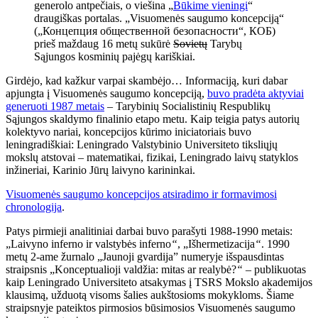
generolo antpečiais, o viešina „
Būkime vieningi
“
draugiškas portalas. „Visuomenės saugumo koncepciją“
(„Концепция общественной безопасности“, КОБ)
prieš maždaug 16 metų sukūrė
Sovietų
Tarybų
Sąjungos kosminių pajėgų kariškiai.
Girdėjo, kad kažkur varpai skambėjo… Informaciją, kuri dabar
apjungta į Visuomenės saugumo koncepciją,
buvo pradėta aktyviai
generuoti 1987 metais
– Tarybinių Socialistinių Respublikų
Sąjungos skaldymo finalinio etapo metu. Kaip teigia patys autorių
kolektyvo nariai, koncepcijos kūrimo iniciatoriais buvo
leningradiškiai: Leningrado Valstybinio Universiteto tiksliųjų
mokslų atstovai – matematikai, fizikai, Leningrado laivų statyklos
inžineriai, Karinio Jūrų laivyno karininkai.
Visuomenės saugumo koncepcijos atsiradimo ir formavimosi
chronologija
.
Patys pirmieji analitiniai darbai buvo parašyti 1988-1990 metais:
„Laivyno inferno ir valstybės inferno
“
, „Išhermetizacija
“
. 1990
metų 2-ame žurnalo „Jaunoji gvardija” numeryje išspausdintas
straipsnis „Konceptualioji valdžia: mitas ar realybė?
“
– publikuotas
kaip Leningrado Universiteto atsakymas į TSRS Mokslo akademijos
klausimą, užduotą visoms šalies aukštosioms mokykloms. Šiame
straipsnyje pateiktos pirmosios būsimosios Visuomenės saugumo