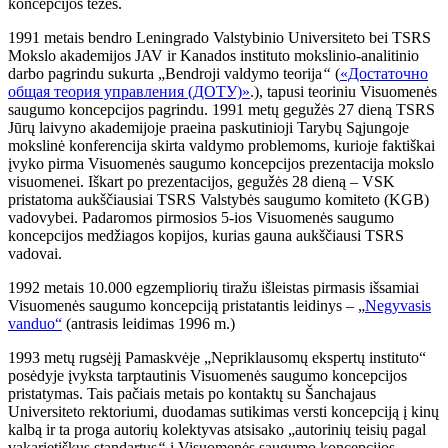
koncepcijos tezės.
1991 metais bendro Leningrado Valstybinio Universiteto bei TSRS
Mokslo akademijos JAV ir Kanados instituto mokslinio-analitinio
darbo pagrindu sukurta „Bendroji valdymo teorija
“
(
«Достаточно
общая теория управления (ДОТУ)»
.), tapusi teoriniu Visuomenės
saugumo koncepcijos pagrindu. 1991 metų gegužės 27 dieną TSRS
Jūrų laivyno akademijoje praeina paskutinioji Tarybų Sąjungoje
mokslinė konferencija skirta valdymo problemoms, kurioje faktiškai
įvyko pirma Visuomenės saugumo koncepcijos prezentacija mokslo
visuomenei. Iškart po prezentacijos, gegužės 28 dieną – VSK
pristatoma aukščiausiai TSRS Valstybės saugumo komiteto (KGB)
vadovybei. Padaromos pirmosios 5-ios Visuomenės saugumo
koncepcijos medžiagos kopijos, kurias gauna aukščiausi TSRS
vadovai.
1992 metais 10.000 egzempliorių tiražu išleistas pirmasis išsamiai
Visuomenės saugumo koncepciją pristatantis leidinys – „
Negyvasis
vanduo“
(antrasis leidimas 1996 m.)
1993 metų rugsėjį Pamaskvėje „Nepriklausomų ekspertų instituto“
posėdyje įvyksta tarptautinis Visuomenės saugumo koncepcijos
pristatymas. Tais pačiais metais po kontaktų su Šanchajaus
Universiteto rektoriumi, duodamas sutikimas versti koncepciją į kinų
kalbą ir ta proga autorių kolektyvas atsisako „autorinių teisių pagal
vakarietiškus standartus
“
į Visuomenės saugumo koncepcijos