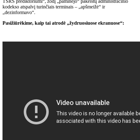
TSRS prediktoriumi“, žodį „paminėjo“ pakeistų administracinio
kodekso atspalvį turinčiais terminais – „apšmeižė“ ir
„dezinformavo“.
Pasižiūrėkime, kaip tai atrodė „žydruosiuose ekranuose“: