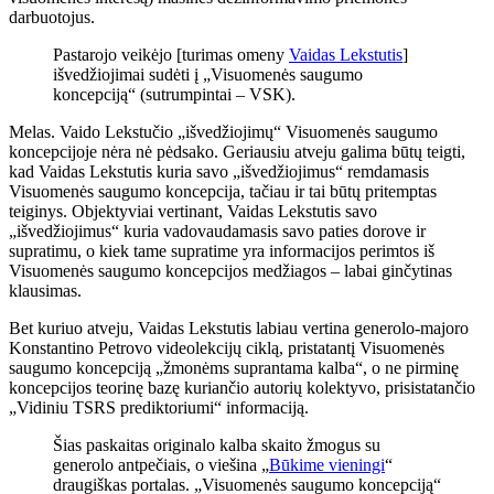
darbuotojus.
Pastarojo veikėjo [turimas omeny
Vaidas Lekstutis
]
išvedžiojimai sudėti į „Visuomenės saugumo
koncepciją“ (sutrumpintai – VSK).
Melas. Vaido Lekstučio „išvedžiojimų“ Visuomenės saugumo
koncepcijoje nėra nė pėdsako. Geriausiu atveju galima būtų teigti,
kad Vaidas Lekstutis kuria savo „išvedžiojimus“ remdamasis
Visuomenės saugumo koncepcija, tačiau ir tai būtų pritemptas
teiginys. Objektyviai vertinant, Vaidas Lekstutis savo
„išvedžiojimus“ kuria vadovaudamasis savo paties dorove ir
supratimu, o kiek tame supratime yra informacijos perimtos iš
Visuomenės saugumo koncepcijos medžiagos – labai ginčytinas
klausimas.
Bet kuriuo atveju, Vaidas Lekstutis labiau vertina generolo-majoro
Konstantino Petrovo videolekcijų ciklą, pristatantį Visuomenės
saugumo koncepciją „žmonėms suprantama kalba“, o ne pirminę
koncepcijos teorinę bazę kuriančio autorių kolektyvo, prisistatančio
„Vidiniu TSRS prediktoriumi“ informaciją.
Šias paskaitas originalo kalba skaito žmogus su
generolo antpečiais, o viešina „
Būkime vieningi
“
draugiškas portalas. „Visuomenės saugumo koncepciją“