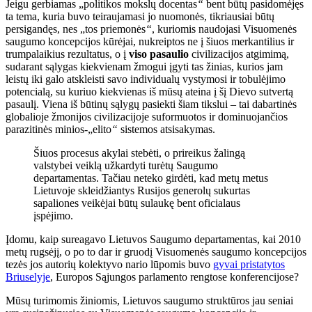
Jeigu gerbiamas „politikos mokslų docentas
“
bent būtų pasidomėjęs
ta tema, kuria buvo teiraujamasi jo nuomonės, tikriausiai būtų
persigandęs, nes „tos priemonės
“
, kuriomis naudojasi Visuomenės
saugumo koncepcijos kūrėjai, nukreiptos ne į šiuos merkantilius ir
trumpalaikius rezultatus, o į
viso pasaulio
civilizacijos atgimimą,
sudarant sąlygas kiekvienam žmogui įgyti tas žinias, kurios jam
leistų iki galo atskleisti savo individualų vystymosi ir tobulėjimo
potencialą, su kuriuo kiekvienas iš mūsų ateina į šį Dievo sutvertą
pasaulį. Viena iš būtinų sąlygų pasiekti šiam tikslui – tai dabartinės
globalioje žmonijos civilizacijoje suformuotos ir dominuojančios
parazitinės minios-„elito
“
sistemos atsisakymas.
Šiuos procesus akylai stebėti, o prireikus žalingą
valstybei veiklą užkardyti turėtų Saugumo
departamentas. Tačiau neteko girdėti, kad metų metus
Lietuvoje skleidžiantys Rusijos generolų sukurtas
sapaliones veikėjai būtų sulaukę bent oficialaus
įspėjimo.
Įdomu, kaip sureagavo Lietuvos Saugumo departamentas, kai 2010
metų rugsėjį, o po to dar ir gruodį Visuomenės saugumo koncepcijos
tezės jos autorių kolektyvo nario lūpomis buvo
gyvai pristatytos
Briuselyje
, Europos Sąjungos parlamento rengtose konferencijose?
Mūsų turimomis žiniomis, Lietuvos saugumo struktūros jau seniai