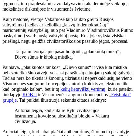
lygmens, tuo praplėsdami savo dalyvavimą akademinėje veikloje,
mokslinėse diskusijose ir visuomenės švietime.
Kaip matome, vietoje Vakaruose taip laukto greito Rusijos
subyrėjimo į kelias ar kelioliką „laisvų ir demokratiškų
“
marionetinių valstybėlių, nuo pat Vladimiro Vladimirovičiaus Putino
paskyrimo į svarbiausią valstybinį postą, Rusijoje vyksta visiškai
priešingi, negu geidžia civilizatoriškosios pasaulio jėgos, procesai.
Tai paini teorija apie pasaulio griūtį, „plaukuotą ranką
“
,
Dievo sūnus ir kitokią mistiką.
Painiava, „plaukuotos rankos“, „Dievo sūnūs“ ir visa kita mistika
bei ezoterika šiuo atveju veisiasi parašiusių cituojamą sakinį galvoje.
Tačiau nėra ko tikėtis iš žmonių, tikriausiai neperskaičiusių nė vieno
Visuomenės saugumo koncepcijos autorių kolektyvo teksto ne tik
kad„originalo kalba“, bet ir tų
kelių lietuviškų vertimų
, kurie pateikti
tinklapyje
KOB.lt
ir Visuomenės saugumo koncepcijos „
Feisbuko“
grupėje
. Tai puikiai iliustruoja sekantis citatos sakinys:
Autoriai teigia, kad sukūrė Rytų civilizacijos
instrumentą kovoje su absoliučiu blogiu – Vakarų
civilizacija.
Autoriai teigia, kad labai plačiai apibendrinus, šiuo metu pasaulyje