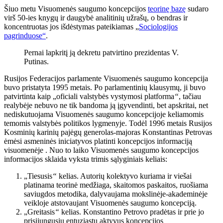
Šiuo metu Visuomenės saugumo koncepcijos
teorinę bazę
sudaro
virš 50-ies knygų ir daugybė analitinių užrašų, o bendras ir
koncentruotas jos išdėstymas pateikiamas „
Sociologijos
pagrinduose“
.
Pernai lapkritį ją dekretu patvirtino prezidentas V.
Putinas.
Rusijos Federacijos parlamente Visuomenės saugumo koncepcija
buvo pristatyta 1995 metais. Po parlamentinių klausymų, ji buvo
patvirtinta kaip „oficiali valstybės vystymosi platforma
“
, tačiau
realybėje nebuvo ne tik bandoma ją įgyvendinti, bet apskritai, net
nediskutuojama Visuomenės saugumo koncepcijoje keliamomis
temomis valstybės politikos lygmenyje. Todėl 1996 metais Rusijos
Kosminių karinių pajėgų generolas-majoras Konstantinas Petrovas
ėmėsi asmeninės iniciatyvos platinti koncepcijos informaciją
visuomenėje . Nuo to laiko Visuomenės saugumo koncepcijos
informacijos sklaida vyksta trimis sąlyginiais keliais:
„Tiesusis
“
kelias. Autorių kolektyvo kuriama ir viešai
platinama teorinė medžiaga, skaitomos paskaitos, ruošiama
saviugdos metodika, dalyvaujama mokslinėje-akademinėje
veikloje atstovaujant Visuomenės saugumo koncepciją.
„Greitasis
“
kelias. Konstantino Petrovo pradėtas ir prie jo
prisijungusių entuziastų aktyvus koncepcijos