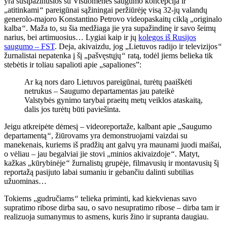
yra susipažinusios su Visuomenės saugumo koncepcija ir
„atitinkami
“
pareigūnai sąžiningai peržiūrėję visą 32-jų valandų
generolo-majoro Konstantino Petrovo videopaskaitų ciklą „originalo
kalba
“
. Maža to, su šia medžiaga jie yra supažindinę ir savo šeimų
narius, bei artimuosius… Lygiai kaip ir jų
kolegos iš Rusijos
saugumo – FST
. Deja, akivaizdu, jog „Lietuvos radijo ir televizijos
“
žurnalistai nepatenka į šį „pašvęstųjų
“
ratą, todėl jiems belieka tik
stebėtis ir toliau sapalioti apie „sapaliones”:
Ar ką nors daro Lietuvos pareigūnai, turėtų paaiškėti
netrukus – Saugumo departamentas jau pateikė
Valstybės gynimo tarybai praeitų metų veiklos ataskaitą,
dalis jos turėtų būti paviešinta.
Jeigu atkreipėte dėmesį – videoreportaže, kalbant apie „Saugumo
departamentą
“
, žiūrovams yra demonstruojami vaizdai su
manekenais, kuriems iš pradžių ant galvų yra maunami juodi maišai,
o vėliau – jau begalviai jie stovi „minios akivaizdoje
“
. Matyt,
kažkas „kūrybinėje
“
žurnalistų grupėje, filmavusių ir montavusių šį
reportažą pasijuto labai sumaniu ir gebančiu dalinti subtilias
užuominas…
Tokiems „gudručiams
“
telieka priminti, kad kiekvienas savo
supratimo ribose dirba sau, o savo nesupratimo ribose – dirba tam ir
realizuoja sumanymus to asmens, kuris žino ir supranta daugiau.