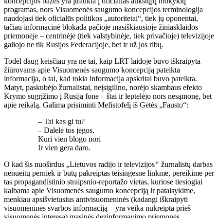
koncepcijos bazės yra įtraukta į oficialias aukštųjų mokyklų
programas, nors Visuomenės saugumo koncepcijos terminologija
naudojasi tiek oficialūs politikos „autoritetai“, tiek jų oponentai,
tačiau informacinė blokada pačioje masiškiausioje žiniasklaidos
priemonėje – centrinėje (tiek valstybinėje, tiek privačioje) televizijoje
galiojo ne tik Rusijos Federacijoje, bet ir už jos ribų.
Todėl daug keisčiau yra ne tai, kaip LRT laidoje buvo iškraipyta
žiūrovams apie Visuomenės saugumo koncepciją pateikta
informacija, o tai, kad tokia informacija apskritai buvo pateikta.
Matyt, paskubėjo žurnalistai, neįsigilino, norėjo skambaus efekto
Krymo sugrįžimo į Rusiją fone – štai ir leptelėjo nors nesąmonę, bet
apie reikalą. Galima prisiminti Mefistofelį iš Gėtės „Fausto“:
– Tai kas gi tu?
– Dalelė tos jėgos,
Kuri vien blogo nori
Ir vien gera daro.
O kad šis nuoširdus „Lietuvos radijo ir televizijos
“
žurnalistų darbas
nenueitų perniek ir būtų pakreiptas teisingesne linkme, pereikime per
tas propagandistinio straipsnio-reportažo vietas, kuriose tiesiogiai
kalbama apie Visuomenės saugumo koncepciją ir pataisykime,
menkiau apsišvietusius antivisuomeninės (kadangi iškraipyti
visuomeninės svarbos informaciją – yra veika nukreipta prieš
visuomenės interesą) masinės dezinformavimo priemonės