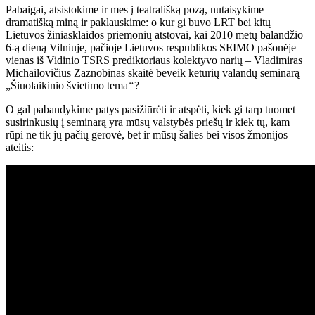
Pabaigai, atsistokime ir mes į teatrališką pozą, nutaisykime
dramatišką miną ir paklauskime: o kur gi buvo LRT bei kitų
Lietuvos žiniasklaidos priemonių atstovai, kai 2010 metų balandžio
6-ą dieną Vilniuje, pačioje Lietuvos respublikos SEIMO pašonėje
vienas iš Vidinio TSRS prediktoriaus kolektyvo narių – Vladimiras
Michailovičius Zaznobinas skaitė beveik keturių valandų seminarą
„Šiuolaikinio švietimo tema
“
?
O gal pabandykime patys pasižiūrėti ir atspėti, kiek gi tarp tuomet
susirinkusių į seminarą yra mūsų valstybės priešų ir kiek tų, kam
rūpi ne tik jų pačių gerovė, bet ir mūsų šalies bei visos žmonijos
ateitis: