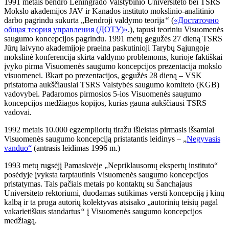
1991 metais bendro Leningrado Valstybinio Universiteto bei TSRS
Mokslo akademijos JAV ir Kanados instituto mokslinio-analitinio
darbo pagrindu sukurta „Bendroji valdymo teorija
“
(
«Достаточно
общая теория управления (ДОТУ)»
.), tapusi teoriniu Visuomenės
saugumo koncepcijos pagrindu. 1991 metų gegužės 27 dieną TSRS
Jūrų laivyno akademijoje praeina paskutinioji Tarybų Sąjungoje
mokslinė konferencija skirta valdymo problemoms, kurioje faktiškai
įvyko pirma Visuomenės saugumo koncepcijos prezentacija mokslo
visuomenei. Iškart po prezentacijos, gegužės 28 dieną – VSK
pristatoma aukščiausiai TSRS Valstybės saugumo komiteto (KGB)
vadovybei. Padaromos pirmosios 5-ios Visuomenės saugumo
koncepcijos medžiagos kopijos, kurias gauna aukščiausi TSRS
vadovai.
1992 metais 10.000 egzempliorių tiražu išleistas pirmasis išsamiai
Visuomenės saugumo koncepciją pristatantis leidinys – „
Negyvasis
vanduo“
(antrasis leidimas 1996 m.)
1993 metų rugsėjį Pamaskvėje „Nepriklausomų ekspertų instituto“
posėdyje įvyksta tarptautinis Visuomenės saugumo koncepcijos
pristatymas. Tais pačiais metais po kontaktų su Šanchajaus
Universiteto rektoriumi, duodamas sutikimas versti koncepciją į kinų
kalbą ir ta proga autorių kolektyvas atsisako „autorinių teisių pagal
vakarietiškus standartus
“
į Visuomenės saugumo koncepcijos
medžiagą.