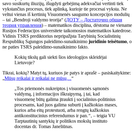
savo susikurtų iliuzijų, išugdyti gebėjimą adekvačiai vertinti tiek
vykstančius procesus, tiek aplinką, kurioje tie procesai vyksta. Ne
veltui vienas iš kertinių Visuomenės saugumo koncepcijos modulių
– tai „Bendroji valdymo teorija“ (
ДОТУ – Достаточно обшая
теория управления
) – matematikos disciplina, dėstoma ne viename
Rusijos Federacijos universitete taikomosios matematikos katedrose.
Vidinis TSRS prediktorius nepripažįsta Tarybinių Socialistinių
Respublikų Sąjungos paleidimo-sunaikinimo
juridinio teisėtumo
, o
ne paties TSRS paleidimo-sunaikinimo fakto.
Kokių tikslų gali siekti šios ideologijos skleidėjai
Lietuvoje?
Tikrai, kokių? Matyt tų, kuriuos jie patys ir aprašė – pasiskaitykime:
„
Mūsų reikalai ir reikalai ne mūsų…
“
„Tos priemonės nukreiptos į visuomenės sąmonės
valdymą, į informacijos iškraipymą, į tai, kad
visuomenę būtų galima įtraukti į socialinius-politinius
procesams, kad juos galima suburti į kažkokias mases,
kurios arba eitų protestuoti, arba rengtų kažkokius
antikonstitucinius referendumus ir pan.
“
, – teigia VU
Tarptautinių santykių ir politikos mokslų instituto
docentas dr. Tomas Janeliūnas.