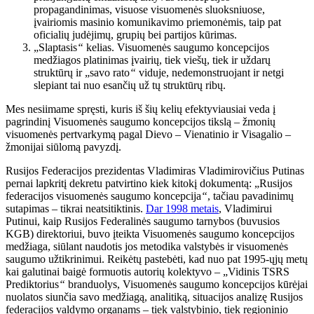
propagandinimas, visuose visuomenės sluoksniuose,
įvairiomis masinio komunikavimo priemonėmis, taip pat
oficialių judėjimų, grupių bei partijos kūrimas.
„Slaptasis
“
kelias. Visuomenės saugumo koncepcijos
medžiagos platinimas įvairių, tiek viešų, tiek ir uždarų
struktūrų ir „savo rato
“
viduje, nedemonstruojant ir netgi
slepiant tai nuo esančių už tų struktūrų ribų.
Mes nesiimame spręsti, kuris iš šių kelių efektyviausiai veda į
pagrindinį Visuomenės saugumo koncepcijos tikslą – žmonių
visuomenės pertvarkymą pagal Dievo – Vienatinio ir Visagalio –
žmonijai siūlomą pavyzdį.
Rusijos Federacijos prezidentas Vladimiras Vladimirovičius Putinas
pernai lapkritį dekretu patvirtino kiek kitokį dokumentą: „Rusijos
federacijos visuomenės saugumo koncepcija
“
, tačiau pavadinimų
sutapimas – tikrai neatsitiktinis.
Dar 1998 metais
, Vladimirui
Putinui, kaip Rusijos Federalinės saugumo tarnybos (buvusios
KGB) direktoriui, buvo įteikta Visuomenės saugumo koncepcijos
medžiaga, siūlant naudotis jos metodika valstybės ir visuomenės
saugumo užtikrinimui. Reikėtų pastebėti, kad nuo pat 1995-ųjų metų
kai galutinai baigė formuotis autorių kolektyvo – „Vidinis TSRS
Prediktorius
“
branduolys, Visuomenės saugumo koncepcijos kūrėjai
nuolatos siunčia savo medžiagą, analitiką, situacijos analizę Rusijos
federacijos valdymo organams – tiek valstybinio, tiek regioninio