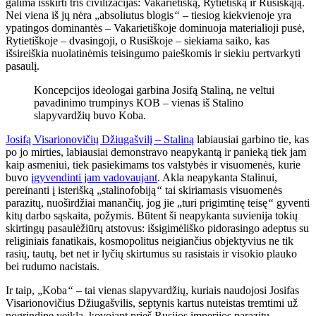
galima išskirti tris civilizacijas: Vakarietišką, Rytietišką ir Rusiškąją.
Nei viena iš jų nėra „absoliutus blogis
“
– tiesiog kiekvienoje yra
ypatingos dominantės – Vakarietiškoje dominuoja materialioji pusė,
Rytietiškoje – dvasingoji, o Rusiškoje – siekiama saiko, kas
išsireiškia nuolatinėmis teisingumo paieškomis ir siekiu pertvarkyti
pasaulį.
Koncepcijos ideologai garbina Josifą Staliną, ne veltui
pavadinimo trumpinys КOB – vienas iš Stalino
slapyvardžių buvo Koba.
Josifą Visarionovičių Džiugašvilį – Staliną
labiausiai garbino tie, kas
po jo mirties, labiausiai demonstravo neapykantą ir panieką tiek jam
kaip asmeniui, tiek pasiekimams tos valstybės ir visuomenės, kurie
buvo
įgyvendinti jam vadovaujant
. Akla neapykanta Stalinui,
pereinanti į isterišką „stalinofobiją
“
tai skiriamasis visuomenės
parazitų, nuoširdžiai manančių, jog jie „turi prigimtinę teisę
“
gyventi
kitų darbo sąskaita, požymis. Būtent ši neapykanta suvienija tokių
skirtingų pasaulėžiūrų atstovus: išsigimėliško pidorasingo adeptus su
religiniais fanatikais, kosmopolitus neigiančius objektyvius ne tik
rasių, tautų, bet net ir lyčių skirtumus su rasistais ir visokio plauko
bei rudumo nacistais.
Ir taip, „Koba
“
– tai vienas slapyvardžių, kuriais naudojosi Josifas
Visarionovičius Džiugašvilis, septynis kartus nuteistas tremtimi už
pogrindinę veiklą, kovojant prieš Rusijos imperijos parazitų –