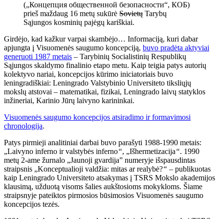
(„Концепция общественной безопасности“, КОБ)
prieš maždaug 16 metų sukūrė
Sovietų
Tarybų
Sąjungos kosminių pajėgų kariškiai.
Girdėjo, kad kažkur varpai skambėjo… Informaciją, kuri dabar
apjungta į Visuomenės saugumo koncepciją,
buvo pradėta aktyviai
generuoti 1987 metais
– Tarybinių Socialistinių Respublikų
Sąjungos skaldymo finalinio etapo metu. Kaip teigia patys autorių
kolektyvo nariai, koncepcijos kūrimo iniciatoriais buvo
leningradiškiai: Leningrado Valstybinio Universiteto tiksliųjų
mokslų atstovai – matematikai, fizikai, Leningrado laivų statyklos
inžineriai, Karinio Jūrų laivyno karininkai.
Visuomenės saugumo koncepcijos atsiradimo ir formavimosi
chronologija
.
Patys pirmieji analitiniai darbai buvo parašyti 1988-1990 metais:
„Laivyno inferno ir valstybės inferno
“
, „Išhermetizacija
“
. 1990
metų 2-ame žurnalo „Jaunoji gvardija” numeryje išspausdintas
straipsnis „Konceptualioji valdžia: mitas ar realybė?
“
– publikuotas
kaip Leningrado Universiteto atsakymas į TSRS Mokslo akademijos
klausimą, užduotą visoms šalies aukštosioms mokykloms. Šiame
straipsnyje pateiktos pirmosios būsimosios Visuomenės saugumo
koncepcijos tezės.