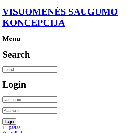
VISUOMENĖS SAUGUMO
KONCEPCIJA
Menu
Search
Login
El. paštas
Spausdinti