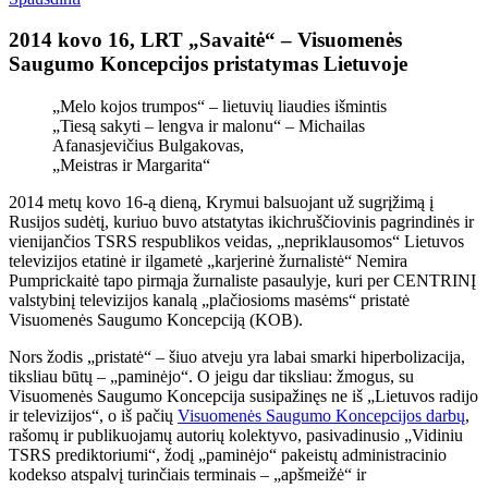
2014 kovo 16, LRT „Savaitė“ – Visuomenės
Saugumo Koncepcijos pristatymas Lietuvoje
„Melo kojos trumpos“ – lietuvių liaudies išmintis
„Tiesą sakyti – lengva ir malonu“ – Michailas
Afanasjevičius Bulgakovas,
„Meistras ir Margarita“
2014 metų kovo 16-ą dieną, Krymui balsuojant už sugrįžimą į
Rusijos sudėtį, kuriuo buvo atstatytas ikichruščiovinis pagrindinės ir
vienijančios TSRS respublikos veidas, „nepriklausomos“ Lietuvos
televizijos etatinė ir ilgametė „karjerinė žurnalistė“ Nemira
Pumprickaitė tapo pirmąja žurnaliste pasaulyje, kuri per CENTRINĮ
valstybinį televizijos kanalą „plačiosioms masėms“ pristatė
Visuomenės Saugumo Koncepciją (KOB).
Nors žodis „pristatė“ – šiuo atveju yra labai smarki hiperbolizacija,
tiksliau būtų – „paminėjo“. O jeigu dar tiksliau: žmogus, su
Visuomenės Saugumo Koncepcija susipažinęs ne iš „Lietuvos radijo
ir televizijos“, o iš pačių
Visuomenės Saugumo Koncepcijos darbų
,
rašomų ir publikuojamų autorių kolektyvo, pasivadinusio „Vidiniu
TSRS prediktoriumi“, žodį „paminėjo“ pakeistų administracinio
kodekso atspalvį turinčiais terminais – „apšmeižė“ ir