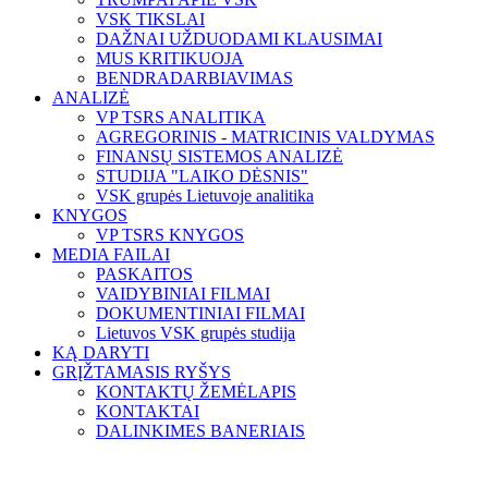
VSK TIKSLAI
DAŽNAI UŽDUODAMI KLAUSIMAI
MUS KRITIKUOJA
BENDRADARBIAVIMAS
ANALIZĖ
VP TSRS ANALITIKA
AGREGORINIS - MATRICINIS VALDYMAS
FINANSŲ SISTEMOS ANALIZĖ
STUDIJA "LAIKO DĖSNIS"
VSK grupės Lietuvoje analitika
KNYGOS
VP TSRS KNYGOS
MEDIA FAILAI
PASKAITOS
VAIDYBINIAI FILMAI
DOKUMENTINIAI FILMAI
Lietuvos VSK grupės studija
KĄ DARYTI
GRĮŽTAMASIS RYŠYS
KONTAKTŲ ŽEMĖLAPIS
KONTAKTAI
DALINKIMES BANERIAIS