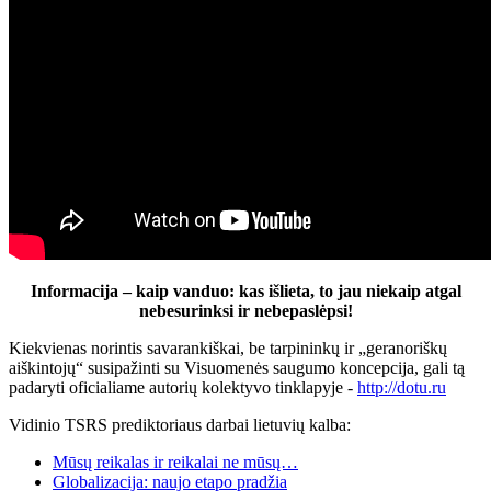
Informacija – kaip vanduo: kas išlieta, to jau niekaip atgal
nebesurinksi ir nebepaslėpsi!
Kiekvienas norintis savarankiškai, be tarpininkų ir „geranoriškų
aiškintojų“ susipažinti su Visuomenės saugumo koncepcija, gali tą
padaryti oficialiame autorių kolektyvo tinklapyje -
http://dotu.ru
Vidinio TSRS prediktoriaus darbai lietuvių kalba:
Mūsų reikalas ir reikalai ne mūsų…
Globalizacija: naujo etapo pradžia