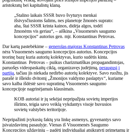
aristokratų bei kapitalistų klaną.
„Stalino laikais SSSR buvo švyturys menkai
išsivysčiusioms šalims, nes planetoje žmonės suprato:
aha, štai SSSR krinta kainos, didėja algos, todėl
žmonėms vis geriau“, – aiškina „Visuomenės saugumo
koncepcijos“ autorius gen. mjr. Konstantinas Petrovas.
Dar kartą pastebėkime –
generolas-majoras Konstantinas Petrovas
nėra Visuomenės saugumo koncepcijos autorius. Koncepcijos
teorinę bazę kuria autorių kolektyvas, kurio sudėtis kinta.
Konstantinas Petrovas – puikus charizmatiškas propagandintojas,
paruošęs videopaskaitų ciklą, organizavęs judėjimą,
peraugusį į
partiją
, tačiau jis niekada nedirbo autorių kolektyve. Savo ruožtu, jis
parašė ir išleido dvitomį „Žmonijos valdymo paslaptys
“
, kuriame
savo kalba išdėstė savo supratimą Visuomenės saugumo
koncepcijoje nagrinėjamais klausimais.
KOB autoriai ir jų sekėjai nepripažįsta sovietų imperijos
iširimo, teigia savo veiklą vykdantys visoje buvusios
sovietų valstybės teritorijoje.
Nepripažinti įvykusių faktų yra linkę asmenys, gyvenantys savo
įsivaizdavimų pasaulyje. Vienas iš Visuomenės Saugumo
Koncepcijos uždavinių – padėti individualiai atsikratyti primetamų ir