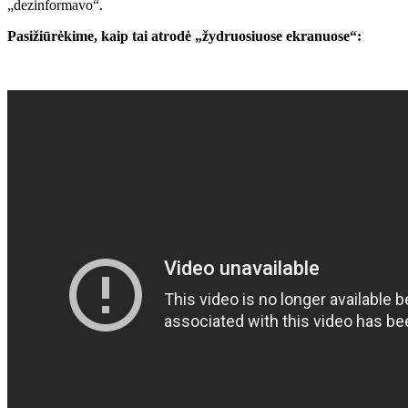
„dezinformavo“.
Pasižiūrėkime, kaip tai atrodė „žydruosiuose ekranuose“: