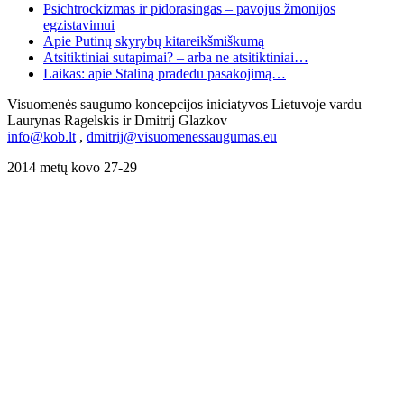
Psichtrockizmas ir pidorasingas – pavojus žmonijos
egzistavimui
Apie Putinų skyrybų kitareikšmiškumą
Atsitiktiniai sutapimai? – arba ne atsitiktiniai…
Laikas: apie Staliną pradedu pasakojimą…
Visuomenės saugumo koncepcijos iniciatyvos Lietuvoje vardu –
Laurynas Ragelskis ir Dmitrij Glazkov
info@kob.lt
,
dmitrij@visuomenessaugumas.eu
2014 metų kovo 27-29