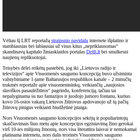
Vėliau šį LRT reportažą
straipsnio pavidalu
internete išplatino ir
stambiausias bei labiausiai už visus kitus „nepriklausomas“
skandinavų kapitalo žiniasklaidos portalas
Delfi.lt
bei smulkesni
naujienų replikuotojai.
Teisybės dėlei reikėtų pastebėti, jog iki „Lietuvos radijo ir
televizijos“ apie Visuomenės saugumo koncepciją buvo užsiminta
valstybiniame 1-jame Baltarusijos respublikos kanale – 2 minučių
trukmės reportaže apie visuomenininkų, veikiančių „naujosios
slaviškos pasaulėžiūros“ pagrindu, konferenciją, tačiau tai
nepalyginama su tuo fantazijos ir juodojo jumoro fontanu, kuriuo
kovo 16-osios vakarą Lietuvos žiūrovus apdovanojo už tų pačių
žiūrovų pinigus veikianti biudžetinė įstaiga.
Nors Visuomenės saugumo koncepcijos sekėjų ir populiarintojų
skaičiavimais šiuo metu apie koncepcijos egzistavimą žino gerokai
virš 10-ies milijonų žmonių, nors visa literatūra laisvai ir nemokamai
platinama internetu, nors dalis teorinės Visuomenės saugumo