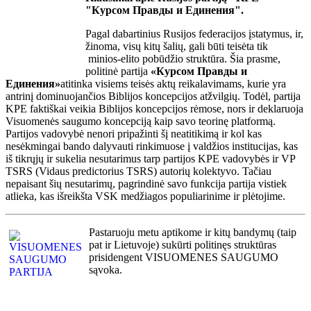
"Курсом Правды и Единения".
Pagal dabartinius Rusijos federacijos įstatymus, ir,
žinoma, visų kitų šalių, gali būti teisėta tik
minios-elito pobūdžio struktūra. Šia prasme,
politinė partija
«Курсом Правды и
Единения»
atitinka visiems teisės aktų reikalavimams, kurie yra
antrinį dominuojančios Biblijos koncepcijos atžvilgių. Todėl, partija
KPE faktiškai veikia Biblijos koncepcijos rėmose, nors ir deklaruoja
Visuomenės saugumo koncepciją kaip savo teorinę platformą.
Partijos vadovybė nenori pripažinti šį neatitikimą ir kol kas
nesėkmingai bando dalyvauti rinkimuose į valdžios institucijas, kas
iš tikrųjų ir sukelia nesutarimus tarp partijos KPE vadovybės ir VP
TSRS (Vidaus predictorius TSRS) autorių kolektyvo. Tačiau
nepaisant šių nesutarimų, pagrindinė savo funkcija partija vistiek
atlieka, kas išreikšta VSK medžiagos populiarinime ir plėtojime.
Pastaruoju metu aptikome ir kitų bandymų (taip
pat ir Lietuvoje) sukūrti politinęs struktūras
prisidengent VISUOMENES SAUGUMO
sąvoka.