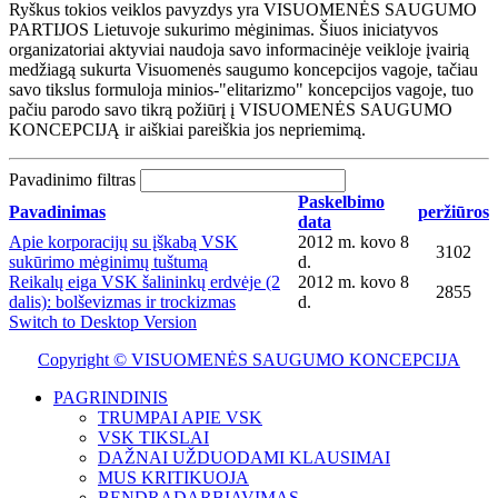
Ryškus tokios veiklos pavyzdys yra VISUOMENĖS SAUGUMO
PARTIJOS Lietuvoje sukurimo mėginimas. Šiuos iniciatyvos
organizatoriai aktyviai naudoja savo informacinėje veikloje įvairią
medžiagą sukurta Visuomenės saugumo koncepcijos vagoje, tačiau
savo tikslus formuloja minios-"elitarizmo" koncepcijos vagoje, tuo
pačiu parodo savo tikrą požiūrį į VISUOMENĖS SAUGUMO
KONCEPCIJĄ ir aiškiai pareiškia jos nepriemimą.
Pavadinimo filtras
Paskelbimo
Pavadinimas
peržiūros
data
Apie korporacijų su įškabą VSK
2012 m. kovo 8
3102
sukūrimo mėginimų tuštumą
d.
Reikalų eiga VSK šalininkų erdvėje (2
2012 m. kovo 8
2855
dalis): bolševizmas ir trockizmas
d.
Switch to Desktop Version
Copyright © VISUOMENĖS SAUGUMO KONCEPCIJA
PAGRINDINIS
TRUMPAI APIE VSK
VSK TIKSLAI
DAŽNAI UŽDUODAMI KLAUSIMAI
MUS KRITIKUOJA
BENDRADARBIAVIMAS