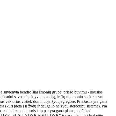
ja suvienyta bendro šiai žmonių grupėj priešo buvimu - likusios
eiksniui savo subjektyvią poziciją, ir šių nuomonių spektras yra
dras vektorius vistiek dominuoja žydų egregore. Priežastis yra gana
ja (kuri įdėta į ir žydų ir daugelio ne žydų stereotipų sistemą), yra
s radikalizmo laipsnis taip pat yra gana platus, todėl kad
SKALDYK, SUSIUNDYK ir VALDYK“ ir pasaulietinių ideologijų