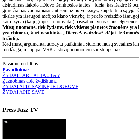
atsiradimas įtakojo „Dievo išrinktosios tautos“ idėją, kas išskirė iš b
grindžiamas vadinamasis antisemitizmo veiksnys, kaip būtina sąlyga 
tikslas yra išsaugoti mafijos klano vienybę ir priešo įvaizdžio išsaug
kaip žydai (kaip grupės ar individai) pasišalindavo iš šiuos elgesenos ma
Mūsų nuomone, tiek žydams, tiek visiems planetos žmonėms yra la
yra chimera, kuri neatitinka „Dievo Apvaizdos“ idėjai. Ir žmonės, ž
bičiulių.
Kad mūsų argumentai atrodytu patikimiau siūlome mūsų svetainės lank
medžiaga, o taip pat VSK atstovų nuomonemis ir straipsniais.
Pavadinimo filtras
Pavadinimas
ŽYDAI - AR TAI TAUTA ?
Zaznobinas apie žydiškumą
ŽYDAI APIE SĄŽINĘ IR DOROVĘ
ŽYDAI APIE SAVE
Press
Jazz TV