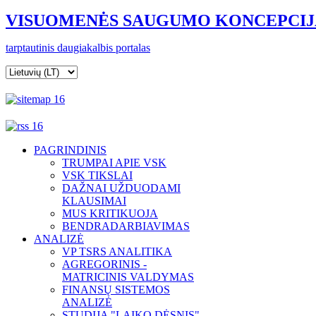
VISUOMENĖS SAUGUMO KONCEPCIJ
t
arptautinis
daugiakalbis portalas
PAGRINDINIS
TRUMPAI APIE VSK
VSK TIKSLAI
DAŽNAI UŽDUODAMI
KLAUSIMAI
MUS KRITIKUOJA
BENDRADARBIAVIMAS
ANALIZĖ
VP TSRS ANALITIKA
AGREGORINIS -
MATRICINIS VALDYMAS
FINANSŲ SISTEMOS
ANALIZĖ
STUDIJA "LAIKO DĖSNIS"