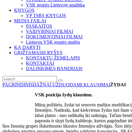
VSK grupės Lietuvoje analitika
KNYGOS
VP TSRS KNYGOS
MEDIA FAILAI
PASKAITOS
VAIDYBINIAI FILMAI
DOKUMENTINIAI FILMAI
Lietuvos VSK grupės studija
KĄ DARYTI
GRĮŽTAMASIS RYŠYS
KONTAKTŲ ŽEMĖLAPIS
KONTAKTAI
DALINKIMES BANERIAIS
PAGRINDINIS
DAŽNAI UŽDUODAMI KLAUSIMAI
ŽYDAI
VSK pozicija žydų klausimu.
Mūsų požiūriu, žydai tai senovės mafijos modifikaci
žmonijos. Natūralu, kad kiekvienas žydas turi šiam v
labai platus - nuo radikalių iki saikingų. Tačiau ben
paprasta ir slypi žydų kultūroje, kurios pagrindinė idė
šios žmonių grupės išskirtinumo likusios žmonijos atžvilgiu. Šios idėjo
globalaus istorijos proceso eigoje, bendrą valdymo koncepcija „