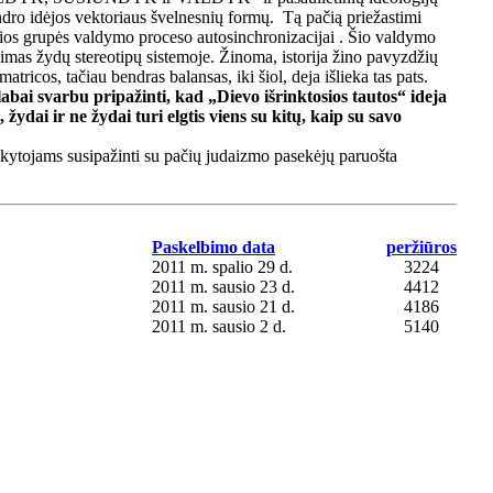
endro idėjos vektoriaus švelnesnių formų. Tą pačią priežastimi
šios grupės valdymo proceso autosinchronizacijai . Šio valdymo
ojimas žydų stereotipų sistemoje. Žinoma, istorija žino pavyzdžių
tricos, tačiau bendras balansas, iki šiol, deja išlieka tas pats.
bai svarbu pripažinti, kad „Dievo išrinktosios tautos“ ideja
ydai ir ne žydai turi elgtis viens su kitų, kaip su savo
ytojams susipažinti su pačių judaizmo pasekėjų paruošta
Paskelbimo data
peržiūros
2011 m. spalio 29 d.
3224
2011 m. sausio 23 d.
4412
2011 m. sausio 21 d.
4186
2011 m. sausio 2 d.
5140