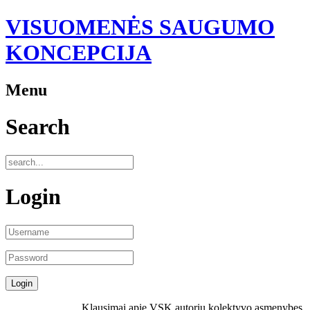
VISUOMENĖS SAUGUMO
KONCEPCIJA
Menu
Search
Login
Klausimai apie VSK autorių kolektyvo asmenybes