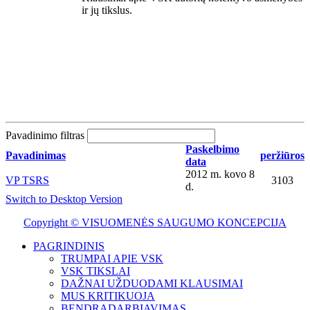
ir jų tikslus.
Pavadinimo filtras
Paskelbimo
Pavadinimas
peržiūros
data
2012 m. kovo 8
VP TSRS
3103
d.
Switch to Desktop Version
Copyright © VISUOMENĖS SAUGUMO KONCEPCIJA
PAGRINDINIS
TRUMPAI APIE VSK
VSK TIKSLAI
DAŽNAI UŽDUODAMI KLAUSIMAI
MUS KRITIKUOJA
BENDRADARBIAVIMAS